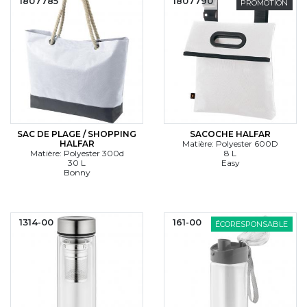
1807785
1807790
PROMOTION
SAC DE PLAGE / SHOPPING
SACOCHE HALFAR
HALFAR
Matière: Polyester 600D
Matière: Polyester 300d
8 L
30 L
Easy
Bonny
1314-00
161-00
ÉCORESPONSABLE