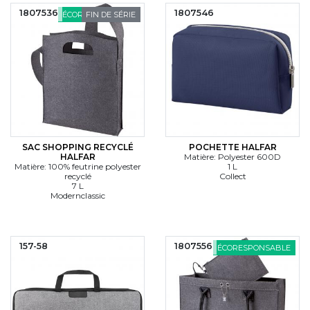
1807536
1807546
ÉCORESPONSABLE
FIN DE SÉRIE
SAC SHOPPING RECYCLÉ
POCHETTE HALFAR
HALFAR
Matière: Polyester 600D
Matière: 100% feutrine polyester
1 L
recyclé
Collect
7 L
Modernclassic
157-58
1807556
ÉCORESPONSABLE