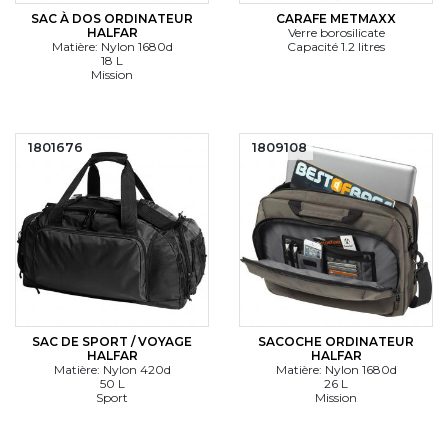
SAC À DOS ORDINATEUR
CARAFE METMAXX
HALFAR
Verre borosilicate
Matière: Nylon 1680d
Capacité 1.2 litres
18 L
Mission
1801676
1809108
SAC DE SPORT / VOYAGE
SACOCHE ORDINATEUR
HALFAR
HALFAR
Matière: Nylon 420d
Matière: Nylon 1680d
50 L
26 L
Sport
Mission