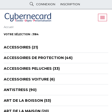
CONNEXION
INSCRIPTION
VÊTEMENTS
DE TRAVAIL
VÊTEMENTS
D'IMAGE
Accueil
VOTRE SÉLECTION : 3184
PARAPLUIES
& BAGAGERIE
ACCESSOIRES (21)
OBJETS
& HIGH-TECH
ACCESSOIRES DE PROTECTION (46)
PELUCHES
& GOODIES
ACCESSOIRES PELUCHES (33)
LINGE DE
MAISON
ACCESSOIRES VOITURE (6)
NOUVEAUTÉS
ANTISTRESS (90)
ÉCO
RESPONSABLE
ART DE LA BOISSON (53)
PROMOS
ART DE LA MAISON (20)