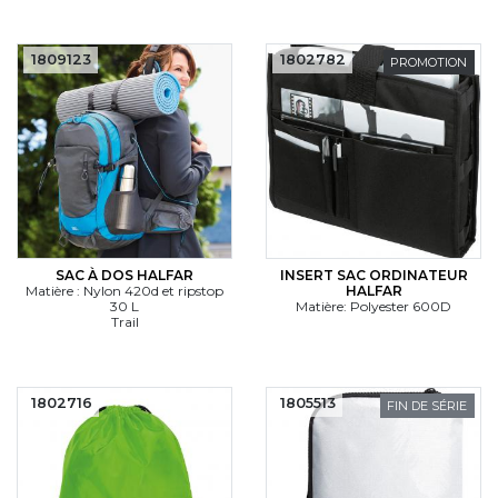
1809123
1802782
PROMOTION
SAC À DOS HALFAR
INSERT SAC ORDINATEUR
Matière : Nylon 420d et ripstop
HALFAR
30 L
Matière: Polyester 600D
Trail
1802716
1805513
FIN DE SÉRIE