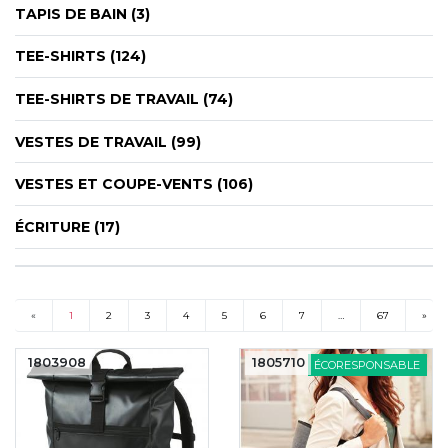
TAPIS DE BAIN (3)
TEE-SHIRTS (124)
TEE-SHIRTS DE TRAVAIL (74)
VESTES DE TRAVAIL (99)
VESTES ET COUPE-VENTS (106)
ÉCRITURE (17)
«
1
2
3
4
5
6
7
…
67
»
(current)
1803908
1805710
ÉCORESPONSABLE