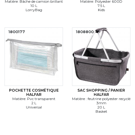
Matière: Bâche de camion brillant
Matière: Polyester 600D
10 L
7.5 L
LorryBag
Kids
1800177
1808800
POCHETTE COSMÉTIQUE
SAC SHOPPING / PANIER
HALFAR
HALFAR
Matière: Pvc transparent
Matière : feutrine polyester recyclé
2 L
3mm
Universal
20 L
Basket