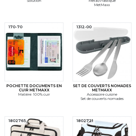
Solution
Métal/Plastique
MetMaxx
170-70
1312-00
POCHETTE DOCUMENTS EN
SET DE COUVERTS NOMADES
CUIR METMAXX
METMAXX
Matière: 100% cuir
Accessoire cuisine
Set de couverts nomades
1802765
1802721