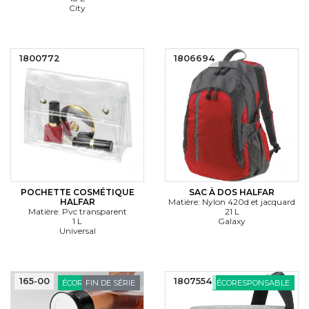
City
1800772
1806694
POCHETTE COSMÉTIQUE
SAC À DOS HALFAR
HALFAR
Matière: Nylon 420d et jacquard
Matière: Pvc transparent
21 L
1 L
Galaxy
Universal
165-00
1807554
ÉCORESPONSABLE
FIN DE SÉRIE
ÉCORESPONSABLE