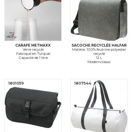
CARAFE METMAXX
SACOCHE RECYCLÉE HALFAR
Verre recyclé
Matière: 100% feutrine polyester
Fabriqué en Turquie
recyclé
Capacité de 1 litre
12 L
Modernclassic
1801059
1807544