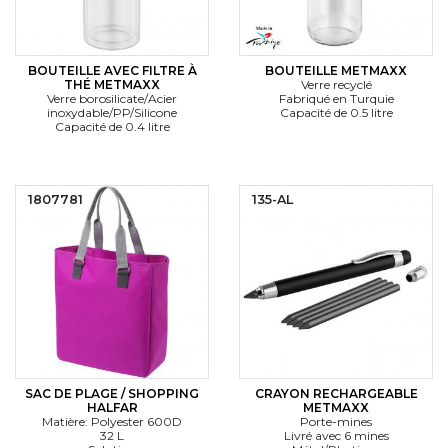
BOUTEILLE AVEC FILTRE À
BOUTEILLE METMAXX
THÉ METMAXX
Verre recyclé
Verre borosilicate/Acier
Fabriqué en Turquie
inoxydable/PP/Silicone
Capacité de 0.5 litre
Capacité de 0.4 litre
1807781
135-AL
SAC DE PLAGE / SHOPPING
CRAYON RECHARGEABLE
HALFAR
METMAXX
Matière: Polyester 600D
Porte-mines
32 L
Livré avec 6 mines