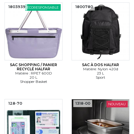
1803939
1800780
ÉCORESPONSABLE
SAC SHOPPING / PANIER
SAC À DOS HALFAR
RECYCLÉ HALFAR
Matière: Nylon 420d
Matière : RPET 600D
23 L
20 L
Sport
Shopper Basket
128-70
1318-00
NOUVEAU