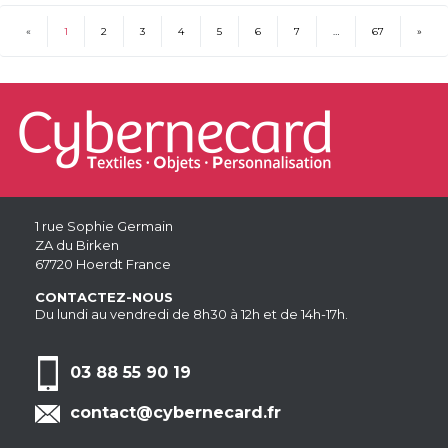
«
1
2
3
4
5
6
7
…
67
»
(current)
1 rue Sophie Germain
ZA du Birken
67720 Hoerdt France
CONTACTEZ-NOUS
Du lundi au vendredi de 8h30 à 12h et de 14h-17h.
03 88 55 90 19
contact@cybernecard.fr