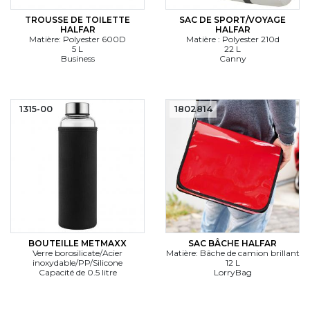
TROUSSE DE TOILETTE
SAC DE SPORT/VOYAGE
HALFAR
HALFAR
Matière: Polyester 600D
Matière : Polyester 210d
5 L
22 L
Business
Canny
1315-00
1802814
BOUTEILLE METMAXX
SAC BÂCHE HALFAR
Verre borosilicate/Acier
Matière: Bâche de camion brillant
inoxydable/PP/Silicone
12 L
Capacité de 0.5 litre
LorryBag