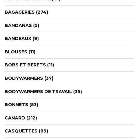
CYBERNECARD
LA SOCIÉTÉ
BAGAGERIES (274)
SERVICES
ROADSHOWS, FORUM DES EXPERTS
BANDANAS (5)
CATALOGUES & TARIFS
BANDEAUX (9)
MARQUES & CERTIFICATS
TECHNIQUES MARQUAGE
BLOUSES (11)
BLOG
BOBS ET BERETS (11)
CONTACT
BODYWARMERS (37)
BODYWARMERS DE TRAVAIL (35)
BONNETS (53)
CANARD (212)
CASQUETTES (89)