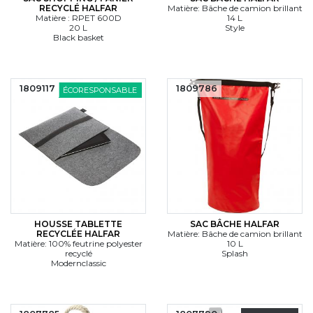
RECYCLÉ HALFAR
Matière: Bâche de camion brillant
Matière : RPET 600D
14 L
20 L
Style
Black basket
1809117
1809786
ÉCORESPONSABLE
HOUSSE TABLETTE
SAC BÂCHE HALFAR
RECYCLÉE HALFAR
Matière: Bâche de camion brillant
Matière: 100% feutrine polyester
10 L
recyclé
Splash
Modernclassic