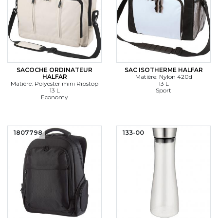
SACOCHE ORDINATEUR
SAC ISOTHERME HALFAR
HALFAR
Matière: Nylon 420d
Matière: Polyester mini Ripstop
13 L
13 L
Sport
Economy
1807798
133-00