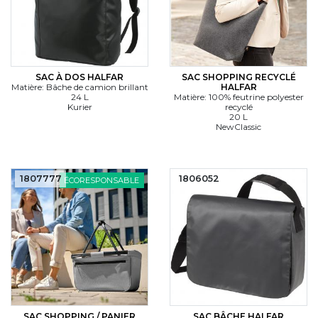
SAC À DOS HALFAR
SAC SHOPPING RECYCLÉ
Matière: Bâche de camion brillant
HALFAR
24 L
Matière: 100% feutrine polyester
Kurier
recyclé
20 L
NewClassic
1807777
1806052
ÉCORESPONSABLE
SAC SHOPPING / PANIER
SAC BÂCHE HALFAR