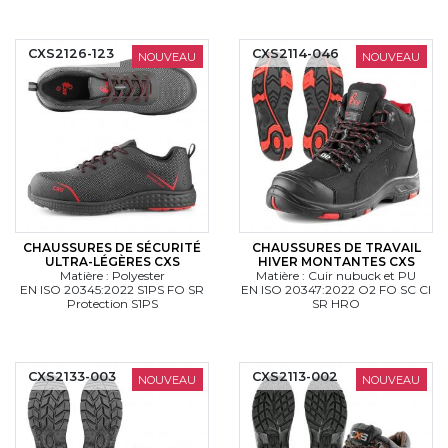
CXS2126-123
CXS2114-046
NOUVEAU
NOUVEAU
CHAUSSURES DE SÉCURITÉ
CHAUSSURES DE TRAVAIL
ULTRA-LÉGÈRES CXS
HIVER MONTANTES CXS
Matière : Polyester
Matière : Cuir nubuck et PU
EN ISO 20345:2022 S1PS FO SR
EN ISO 20347:2022 O2 FO SC CI
Protection S1PS
SR HRO
CXS2133-003
CXS2113-002
NOUVEAU
NOUVEAU