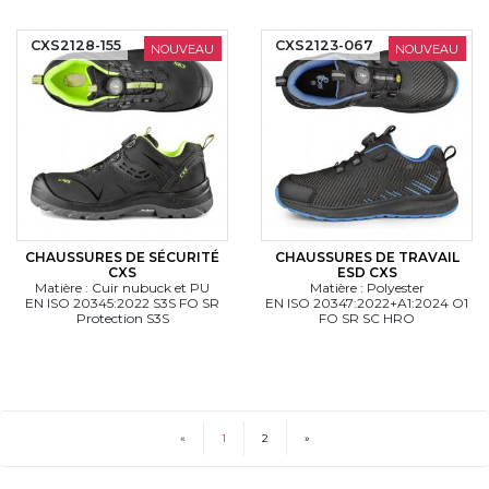
CXS2128-155
CXS2123-067
NOUVEAU
NOUVEAU
CHAUSSURES DE SÉCURITÉ
CHAUSSURES DE TRAVAIL
CXS
ESD CXS
Matière : Cuir nubuck et PU
Matière : Polyester
EN ISO 20345:2022 S3S FO SR
EN ISO 20347:2022+A1:2024 O1
Protection S3S
FO SR SC HRO
«
1
2
»
(current)