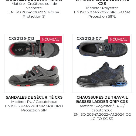
Matière : Croûte de cuir de
CXS
vachette
Matière : Polyester
EN ISO 20345:2022 S1 FO SR
EN ISO 20345:2022 S1PL FO SR
Protection S1
Protection S1PL
CXS2136-013
CXS2123-071
NOUVEAU
NOUVEAU
SANDALES DE SÉCURITÉ CXS
CHAUSSURES DE TRAVAIL
Matière : PU / Caoutchouc
BASSES LADDER GRIP CXS
EN ISO 20345:2011 S1P SRA HRO
Matière : Polyester / TPU /
Protection S1P
caoutchouc
EN ISO 20347:2022+A1:2024 O2
LG FO SC SR