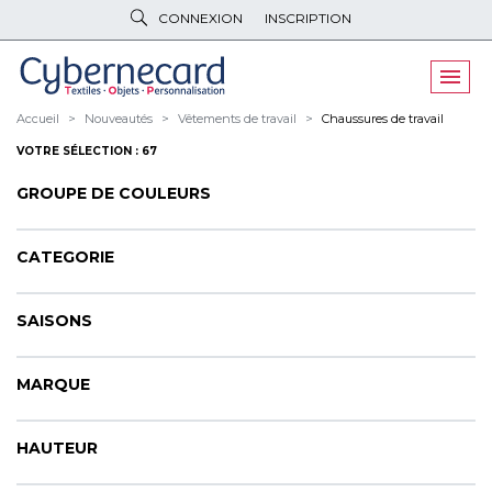
CONNEXION
INSCRIPTION
VÊTEMENTS
DE TRAVAIL
VÊTEMENTS
D'IMAGE
Accueil
Nouveautés
Vêtements de travail
Chaussures de travail
VOTRE SÉLECTION : 67
PARAPLUIES
& BAGAGERIE
GROUPE DE COULEURS
OBJETS
& HIGH-TECH
PELUCHES
& GOODIES
CATEGORIE
LINGE DE
MAISON
SAISONS
NOUVEAUTÉS
MARQUE
ÉCO
RESPONSABLE
PROMOS
HAUTEUR