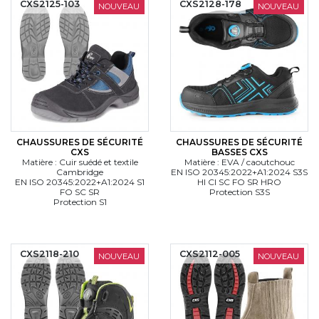
CXS2125-103
CXS2128-178
NOUVEAU
NOUVEAU
CHAUSSURES DE SÉCURITÉ
CHAUSSURES DE SÉCURITÉ
CXS
BASSES CXS
Matière : Cuir suédé et textile
Matière : EVA / caoutchouc
Cambridge
EN ISO 20345:2022+A1:2024 S3S
EN ISO 20345:2022+A1:2024 S1
HI CI SC FO SR HRO
FO SC SR
Protection S3S
Protection S1
CXS2118-210
CXS2112-005
NOUVEAU
NOUVEAU