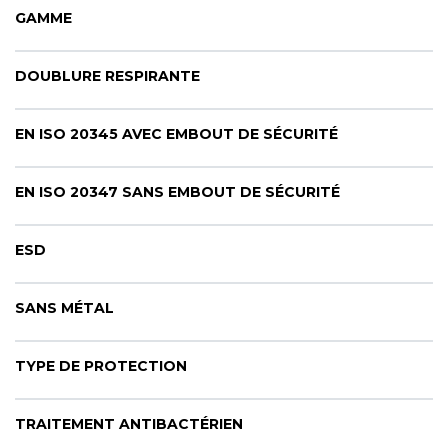
CYBERNECARD
GAMME
LA SOCIÉTÉ
SERVICES
DOUBLURE RESPIRANTE
ROADSHOWS, FORUM DES EXPERTS
CATALOGUES & TARIFS
MARQUES & CERTIFICATS
EN ISO 20345 AVEC EMBOUT DE SÉCURITÉ
TECHNIQUES MARQUAGE
BLOG
EN ISO 20347 SANS EMBOUT DE SÉCURITÉ
CONTACT
ESD
SANS MÉTAL
TYPE DE PROTECTION
TRAITEMENT ANTIBACTÉRIEN