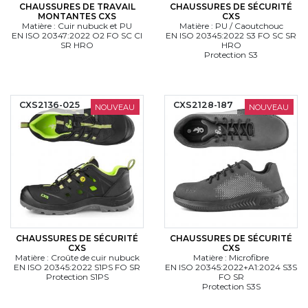
CHAUSSURES DE TRAVAIL
CHAUSSURES DE SÉCURITÉ
MONTANTES CXS
CXS
Matière : Cuir nubuck et PU
Matière : PU / Caoutchouc
EN ISO 20347:2022 O2 FO SC CI
EN ISO 20345:2022 S3 FO SC SR
SR HRO
HRO
Protection S3
CXS2136-025
CXS2128-187
NOUVEAU
NOUVEAU
CHAUSSURES DE SÉCURITÉ
CHAUSSURES DE SÉCURITÉ
CXS
CXS
Matière : Croûte de cuir nubuck
Matière : Microfibre
EN ISO 20345:2022 S1PS FO SR
EN ISO 20345:2022+A1:2024 S3S
Protection S1PS
FO SR
Protection S3S