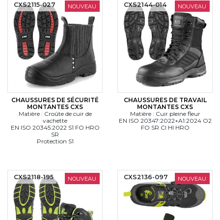
CXS2115-027
CXS2144-014
NOUVEAU
NOUVEAU
CHAUSSURES DE SÉCURITÉ
CHAUSSURES DE TRAVAIL
MONTANTES CXS
MONTANTES CXS
Matière : Croûte de cuir de
Matière : Cuir pleine fleur
vachette
EN ISO 20347:2022+A1:2024 O2
EN ISO 20345:2022 S1 FO HRO
FO SR CI HI HRO
SR
Protection S1
CXS2118-195
CXS2136-097
NOUVEAU
NOUVEAU