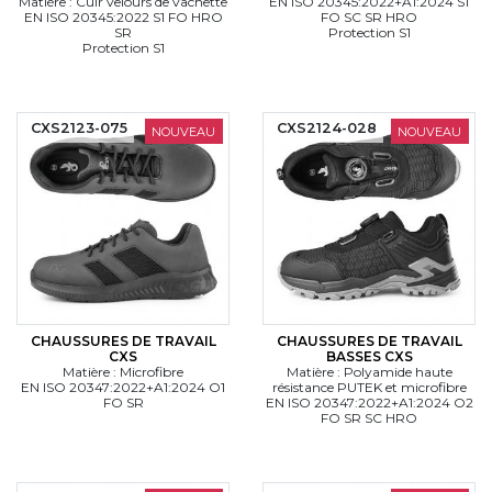
Matière : Cuir velours de vachette
EN ISO 20345:2022+A1:2024 S1
EN ISO 20345:2022 S1 FO HRO
FO SC SR HRO
SR
Protection S1
Protection S1
CXS2123-075
CXS2124-028
NOUVEAU
NOUVEAU
CHAUSSURES DE TRAVAIL
CHAUSSURES DE TRAVAIL
CXS
BASSES CXS
Matière : Microfibre
Matière : Polyamide haute
EN ISO 20347:2022+A1:2024 O1
résistance PUTEK et microfibre
FO SR
EN ISO 20347:2022+A1:2024 O2
FO SR SC HRO