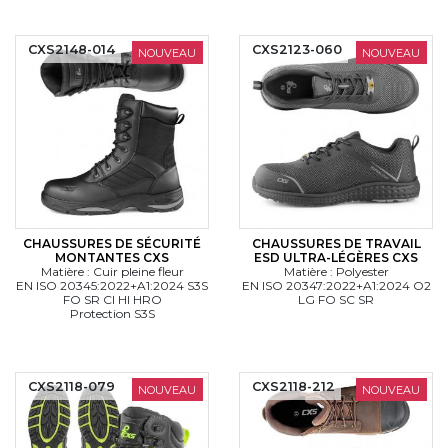
CXS2148-014
CXS2123-060
NOUVEAU
NOUVEAU
CHAUSSURES DE SÉCURITÉ
CHAUSSURES DE TRAVAIL
MONTANTES CXS
ESD ULTRA-LÉGÈRES CXS
Matière : Cuir pleine fleur
Matière : Polyester
EN ISO 20345:2022+A1:2024 S3S
EN ISO 20347:2022+A1:2024 O2
FO SR CI HI HRO
LG FO SC SR
Protection S3S
CXS2118-079
CXS2118-212
NOUVEAU
NOUVEAU