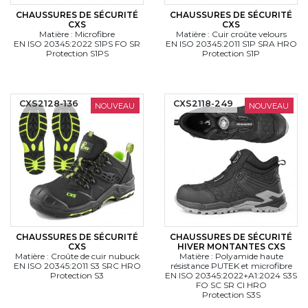
CHAUSSURES DE SÉCURITÉ
CHAUSSURES DE SÉCURITÉ
CXS
CXS
Matière : Microfibre
Matière : Cuir croûte velours
EN ISO 20345:2022 S1PS FO SR
EN ISO 20345:2011 S1P SRA HRO
Protection S1PS
Protection S1P
CXS2128-136
CXS2118-249
NOUVEAU
NOUVEAU
CHAUSSURES DE SÉCURITÉ
CHAUSSURES DE SÉCURITÉ
CXS
HIVER MONTANTES CXS
Matière : Croûte de cuir nubuck
Matière : Polyamide haute
EN ISO 20345:2011 S3 SRC HRO
résistance PUTEK et microfibre
Protection S3
EN ISO 20345:2022+A1:2024 S3S
FO SC SR CI HRO
Protection S3S