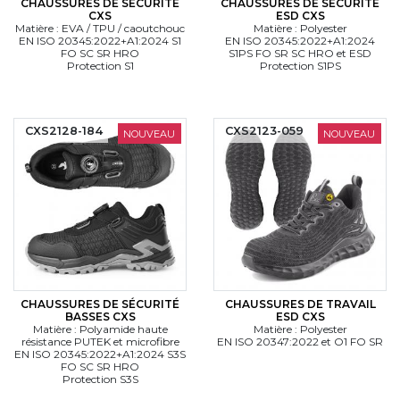
CHAUSSURES DE SÉCURITÉ
CHAUSSURES DE SÉCURITÉ
CXS
ESD CXS
Matière : EVA / TPU / caoutchouc
Matière : Polyester
EN ISO 20345:2022+A1:2024 S1
EN ISO 20345:2022+A1:2024
FO SC SR HRO
S1PS FO SR SC HRO et ESD
Protection S1
Protection S1PS
CXS2128-184
CXS2123-059
NOUVEAU
NOUVEAU
CHAUSSURES DE SÉCURITÉ
CHAUSSURES DE TRAVAIL
BASSES CXS
ESD CXS
Matière : Polyamide haute
Matière : Polyester
résistance PUTEK et microfibre
EN ISO 20347:2022 et O1 FO SR
EN ISO 20345:2022+A1:2024 S3S
FO SC SR HRO
Protection S3S