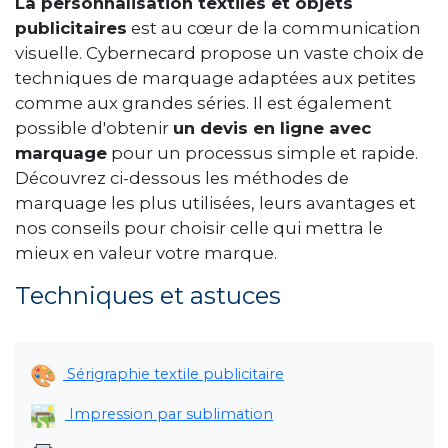
CYBERNECARD
La personnalisation textiles et objets
publicitaires
est au cœur de la communication
LA SOCIÉTÉ
visuelle. Cybernecard propose un vaste choix de
SERVICES
techniques de marquage adaptées aux petites
ROADSHOWS, FORUM DES EXPERTS
comme aux grandes séries. Il est également
CATALOGUES & TARIFS
possible d'obtenir
un devis en ligne avec
MARQUES & CERTIFICATS
marquage
pour un processus simple et rapide.
TECHNIQUES MARQUAGE
Découvrez ci-dessous les méthodes de
BLOG
marquage les plus utilisées, leurs avantages et
CONTACT
nos conseils pour choisir celle qui mettra le
mieux en valeur votre marque.
Techniques et astuces
Sérigraphie textile publicitaire
Impression par sublimation