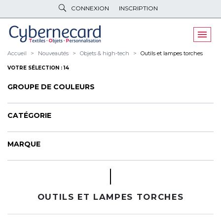
CONNEXION
INSCRIPTION
VÊTEMENTS
DE TRAVAIL
VÊTEMENTS
D'IMAGE
Accueil
Nouveautés
Objets & high-tech
Outils et lampes torches
VOTRE SÉLECTION : 14
PARAPLUIES
& BAGAGERIE
GROUPE DE COULEURS
OBJETS
& HIGH-TECH
PELUCHES
& GOODIES
CATÉGORIE
LINGE DE
MAISON
MARQUE
NOUVEAUTÉS
ÉCO
RESPONSABLE
OUTILS ET LAMPES TORCHES
PROMOS