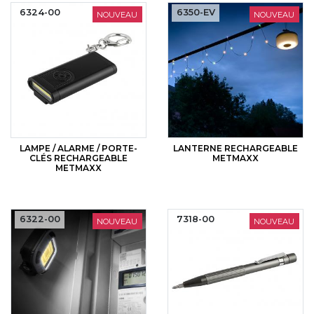
CYBERNECARD
6324-00
6350-EV
NOUVEAU
NOUVEAU
LA SOCIÉTÉ
SERVICES
ROADSHOWS, FORUM DES EXPERTS
CATALOGUES & TARIFS
MARQUES & CERTIFICATS
TECHNIQUES MARQUAGE
BLOG
CONTACT
LAMPE / ALARME / PORTE-
LANTERNE RECHARGEABLE
CLÉS RECHARGEABLE
METMAXX
METMAXX
6322-00
7318-00
NOUVEAU
NOUVEAU