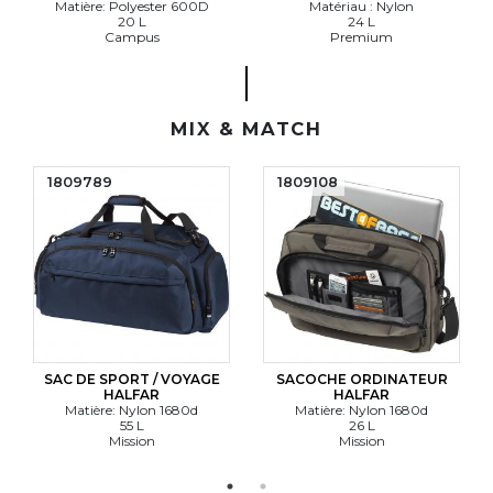
Matière: Polyester 600D
Matériau : Nylon
20 L
24 L
Campus
Premium
MIX & MATCH
1809789
1809108
SAC DE SPORT / VOYAGE
SACOCHE ORDINATEUR
HALFAR
HALFAR
Matière: Nylon 1680d
Matière: Nylon 1680d
55 L
26 L
Mission
Mission