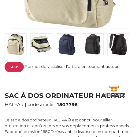
CYBERNECARD
LA SOCIÉTÉ
SERVICES
ROADSHOWS, FORUM DES EXPERTS
CATALOGUES & TARIFS
MARQUES & CERTIFICATS
TECHNIQUES MARQUAGE
BLOG
CONTACT
Permet de visualiser l'article en tournant autour
360°
SAC À DOS ORDINATEUR HALFAR
HALFAR
| code article :
1807798
Le sac à dos ordinateur HALFAR® est conçu pour allier
protection et confort lors de vos déplacements professionnels.
Fabriqué en nylon 1680D résistant, il dispose d'un compartiment