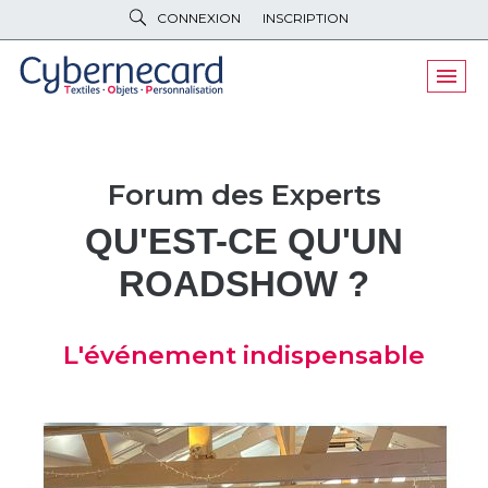
CONNEXION
INSCRIPTION
VÊTEMENTS
DE TRAVAIL
VÊTEMENTS
D'IMAGE
PARAPLUIES
& BAGAGERIE
Forum des Experts
OBJETS
& HIGH-TECH
QU'EST-CE QU'UN
PELUCHES
& GOODIES
ROADSHOW ?
LINGE DE
MAISON
NOUVEAUTÉS
L'événement indispensable
ÉCO
RESPONSABLE
PROMOS