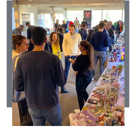
CYBERNECARD
LA SOCIÉTÉ
SERVICES
ROADSHOWS, FORUM DES EXPERTS
CATALOGUES & TARIFS
MARQUES & CERTIFICATS
TECHNIQUES MARQUAGE
BLOG
CONTACT