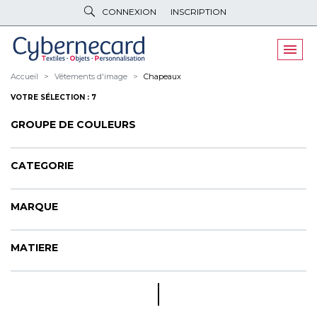
CONNEXION
INSCRIPTION
VÊTEMENTS
DE TRAVAIL
VÊTEMENTS
D'IMAGE
Accueil
Vêtements d'image
Chapeaux
VOTRE SÉLECTION : 7
PARAPLUIES
& BAGAGERIE
GROUPE DE COULEURS
OBJETS
& HIGH-TECH
PELUCHES
& GOODIES
CATEGORIE
LINGE DE
MAISON
MARQUE
NOUVEAUTÉS
MATIERE
ÉCO
RESPONSABLE
PROMOS