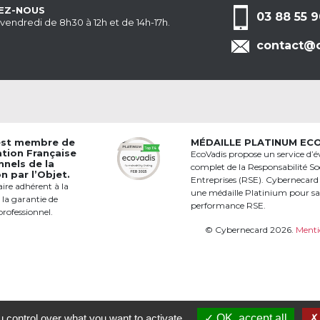
EZ-NOUS
03 88 55 9
 vendredi de 8h30 à 12h et de 14h-17h.
contact@c
est membre de
MÉDAILLE PLATINUM EC
ation Française
EcoVadis propose un service d’é
nnels de la
complet de la Responsabilité Soc
 par l’Objet.
Entreprises (RSE). Cybernecard
aire adhérent à la
une médaille Platinium pour s
 la garantie de
performance RSE.
professionnel.
© Cybernecard 2026.
Menti
 control over what you want to activate
OK, accept all