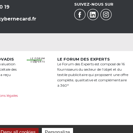
SUIVEZ-NOUS SUR
0 19
ybernecard.fr
OVADIS
LE FORUM DES EXPERTS
valuation
Le Forum des Experts est composé de 16
iétale des
fournisseurs du secteur de l’objet et du
 a reçu
textile publicitaire qui proposent une offre
a
complète, qualitative et complémentaire
à 360°
ons légales
Deny all cookies
Personalize