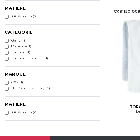
MATIERE
CXS1150-00
100% coton (2)
CATEGORIE
Gant (1)
Manique (1)
Torchon (1)
Torchon de service (1)
MARQUE
CXS (1)
The One Towelling (3)
MATIERE
TORC
Di
100% coton (4)