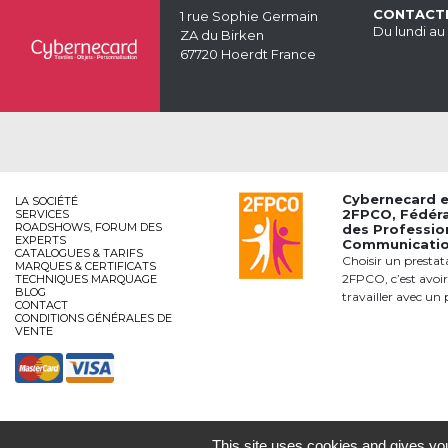
CONTACT
1 rue Sophie Germain
Du lundi au
ZA du Birken
67720 Hoerdt France
Cybernecard 
LA SOCIÉTÉ
2FPCO
, Fédér
SERVICES
ROADSHOWS, FORUM DES
des Professio
EXPERTS
Communication
CATALOGUES & TARIFS
Choisir un prestat
MARQUES & CERTIFICATS
2FPCO, c’est avoir
TECHNIQUES MARQUAGE
BLOG
travailler avec un 
CONTACT
CONDITIONS GÉNÉRALES DE
VENTE
This site uses cookies and gives you