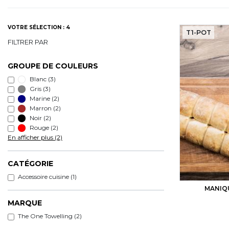
VOTRE SÉLECTION : 4
T1-POT
FILTRER PAR
GROUPE DE COULEURS
Blanc
(3)
Gris
(3)
Marine
(2)
Marron
(2)
Noir
(2)
Rouge
(2)
En afficher plus (2)
CATÉGORIE
Accessoire cuisine (1)
MANIQ
MARQUE
The One Towelling (2)