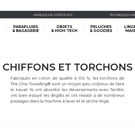
MARQUES & CERTIFICATS
TECHNIQUES M
PARAPLUIES
OBJETS
PELUCHES
LING
& BAGAGERIE
& HIGH-TECH
& GOODIES
MAI
CHIFFONS ET TORCHONS
Fabriqués en coton de qualité à 100 %, les torchons de
The One Towelling® sont un moyen peu coûteux de faire
le travail. Ils ont absorbé les déversements avec facilité,
ont bien essuyé les dégâts et ont résisté à de nombreux
passages dans la machine à laver et le sèche-linge.