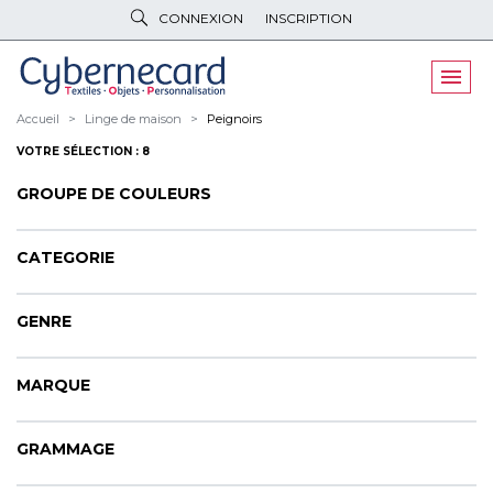
CONNEXION
INSCRIPTION
VÊTEMENTS
DE TRAVAIL
VÊTEMENTS
D'IMAGE
Accueil
Linge de maison
Peignoirs
VOTRE SÉLECTION : 8
PARAPLUIES
& BAGAGERIE
GROUPE DE COULEURS
OBJETS
& HIGH-TECH
PELUCHES
& GOODIES
CATEGORIE
LINGE DE
MAISON
GENRE
NOUVEAUTÉS
MARQUE
ÉCO
RESPONSABLE
PROMOS
GRAMMAGE