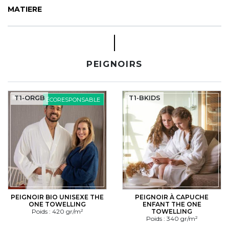
CYBERNECARD
MATIERE
LA SOCIÉTÉ
SERVICES
ROADSHOWS, FORUM DES EXPERTS
CATALOGUES & TARIFS
PEIGNOIRS
MARQUES & CERTIFICATS
TECHNIQUES MARQUAGE
BLOG
T1-ORGB
T1-BKIDS
ÉCORESPONSABLE
CONTACT
PEIGNOIR BIO UNISEXE THE
PEIGNOIR À CAPUCHE
ONE TOWELLING
ENFANT THE ONE
Poids : 420 gr/m²
TOWELLING
Poids : 340 gr/m²