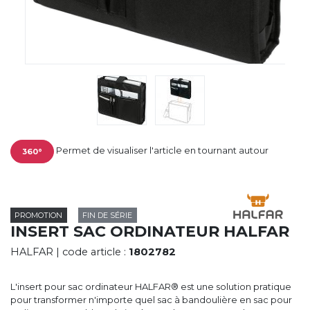
CYBERNECARD
LA SOCIÉTÉ
SERVICES
ROADSHOWS, FORUM DES EXPERTS
CATALOGUES & TARIFS
MARQUES & CERTIFICATS
TECHNIQUES MARQUAGE
BLOG
CONTACT
Permet de visualiser l'article en tournant autour
360°
PROMOTION
FIN DE SÉRIE
INSERT SAC ORDINATEUR HALFAR
HALFAR
| code article :
1802782
L'insert pour sac ordinateur HALFAR® est une solution pratique
pour transformer n'importe quel sac à bandoulière en sac pour