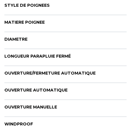
CYBERNECARD
STYLE DE POIGNEES
LA SOCIÉTÉ
SERVICES
MATIERE POIGNEE
ROADSHOWS, FORUM DES EXPERTS
CATALOGUES & TARIFS
MARQUES & CERTIFICATS
DIAMETRE
TECHNIQUES MARQUAGE
BLOG
LONGUEUR PARAPLUIE FERMÉ
CONTACT
OUVERTURE/FERMETURE AUTOMATIQUE
OUVERTURE AUTOMATIQUE
OUVERTURE MANUELLE
WINDPROOF