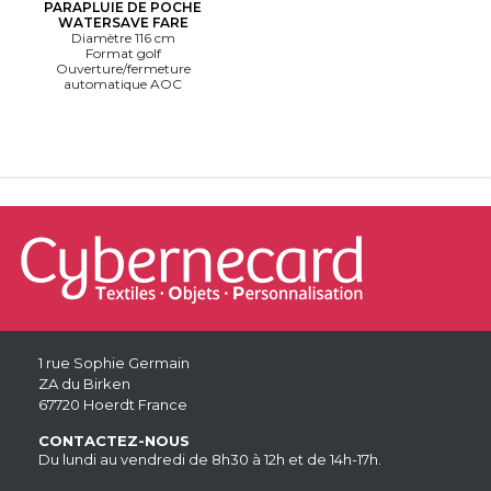
PARAPLUIE DE POCHE
WATERSAVE FARE
Diamètre 116 cm
Format golf
Ouverture/fermeture
automatique AOC
1 rue Sophie Germain
ZA du Birken
67720 Hoerdt France
CONTACTEZ-NOUS
Du lundi au vendredi de 8h30 à 12h et de 14h-17h.