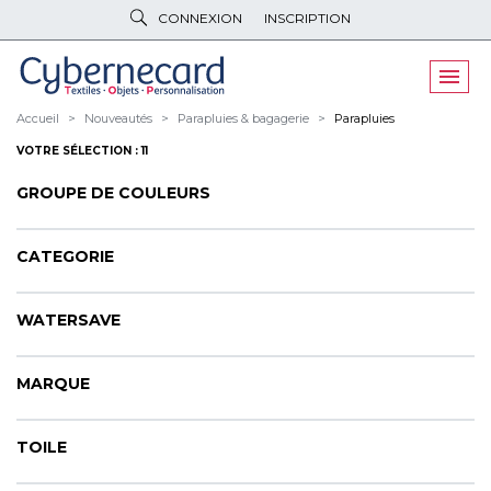
CONNEXION
INSCRIPTION
VÊTEMENTS
DE TRAVAIL
VÊTEMENTS
D'IMAGE
Accueil
Nouveautés
Parapluies & bagagerie
Parapluies
VOTRE SÉLECTION : 11
PARAPLUIES
& BAGAGERIE
GROUPE DE COULEURS
OBJETS
& HIGH-TECH
PELUCHES
& GOODIES
CATEGORIE
LINGE DE
MAISON
WATERSAVE
NOUVEAUTÉS
MARQUE
ÉCO
RESPONSABLE
PROMOS
TOILE