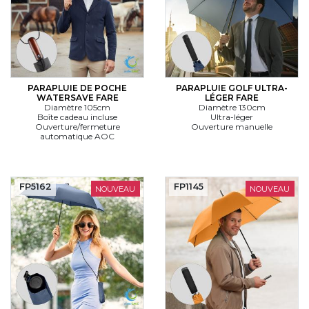
PARAPLUIE DE POCHE
PARAPLUIE GOLF ULTRA-
WATERSAVE FARE
LÉGER FARE
Diamètre 105cm
Diamètre 130cm
Boîte cadeau incluse
Ultra-léger
Ouverture/fermeture
Ouverture manuelle
automatique AOC
FP5162
FP1145
NOUVEAU
NOUVEAU