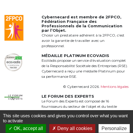
Cybernecard est membre de
2FPCO
,
Fédération Française des
Professionnels de la Communication
par l’Objet.
Choisir un prestataire adhérent à la 2FPCO, c’est
avoir la garantie de travailler avec un
professionnel.
MÉDAILLE PLATINUM ECOVADIS
EcoVadis propose un service d’évaluation complet
de la Responsabilité Sociétale des Entreprises (RSE).
Cybernecard a reçu une médaille Platinium pour
sa performance RSE.
© Cybernecard 2026.
Mentions légales
LE FORUM DES EXPERTS
Le Forum des Experts est composé de 16
fournisseurs du secteur de l’objet et du textile
publicitaire qui proposent une offre complète,
This site uses cookies and gives you control over what you want
qualitative et complémentaire à 360°
to activate
OK, accept all
Deny all cookies
Personalize