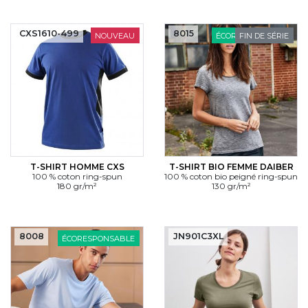
CXS1610-499
8015
NOUVEAU
ÉCORESPONSABLE
FIN DE SÉRIE
T-SHIRT HOMME CXS
T-SHIRT BIO FEMME DAIBER
100 % coton ring-spun
100 % coton bio peigné ring-spun
180 gr/m²
130 gr/m²
8008
JN901C3XL
ÉCORESPONSABLE