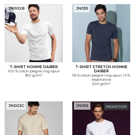
JN002B
JN055
T-SHIRT HOMME DAIBER
T-SHIRT STRETCH HOMME
100 % coton peigné ring-spun
DAIBER
180 gr/m²
95 % coton peigné ring-spun / 5 %
élasthanne
200 gr/m²
JN003C
JN056
PROMOTION