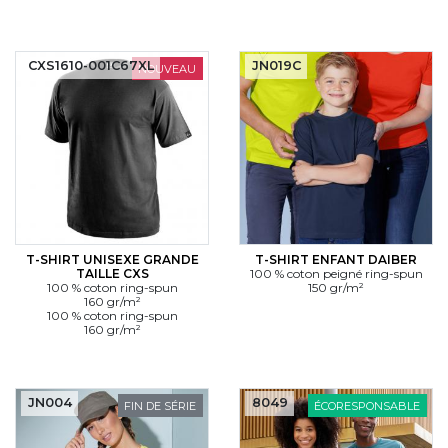
CXS1610-001C67XL
JN019C
NOUVEAU
T-SHIRT UNISEXE GRANDE
T-SHIRT ENFANT DAIBER
TAILLE CXS
100 % coton peigné ring-spun
100 % coton ring-spun
150 gr/m²
160 gr/m²
100 % coton ring-spun
160 gr/m²
JN004
8049
FIN DE SÉRIE
ÉCORESPONSABLE