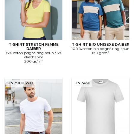
T-SHIRT STRETCH FEMME
T-SHIRT BIO UNISEXE DAIBER
DAIBER
100 % coton bio peigné ring-spun
95 % coton peigné ring-spun / 5 %
180 gr/m²
élasthanne
200 gr/m²
JN790B35XL
JN745B