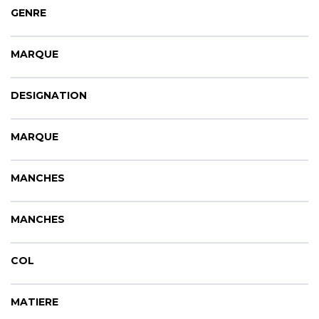
CYBERNECARD
GENRE
LA SOCIÉTÉ
SERVICES
MARQUE
ROADSHOWS, FORUM DES EXPERTS
CATALOGUES & TARIFS
MARQUES & CERTIFICATS
DESIGNATION
TECHNIQUES MARQUAGE
BLOG
MARQUE
CONTACT
MANCHES
MANCHES
COL
MATIERE