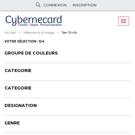
CONNEXION
INSCRIPTION
VÊTEMENTS
DE TRAVAIL
VÊTEMENTS
D'IMAGE
Accueil
Vêtements d'image
Tee-Shirts
VOTRE SÉLECTION : 124
PARAPLUIES
& BAGAGERIE
GROUPE DE COULEURS
OBJETS
& HIGH-TECH
PELUCHES
& GOODIES
CATEGORIE
LINGE DE
MAISON
CATEGORIE
NOUVEAUTÉS
DESIGNATION
ÉCO
RESPONSABLE
PROMOS
GENRE