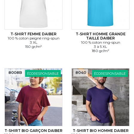
T-SHIRT FEMME DAIBER
T-SHIRT HOMME GRANDE
100 % coton peigné ring-spun
TAILLE DAIBER
3 XL
100 % coton ring-spun
150 gr/m²
3 à 5 XL
180 gr/m²
8008B
8040
ÉCORESPONSABLE
ÉCORESPONSABLE
T-SHIRT BIO GARÇON DAIBER
T-SHIRT BIO HOMME DAIBER