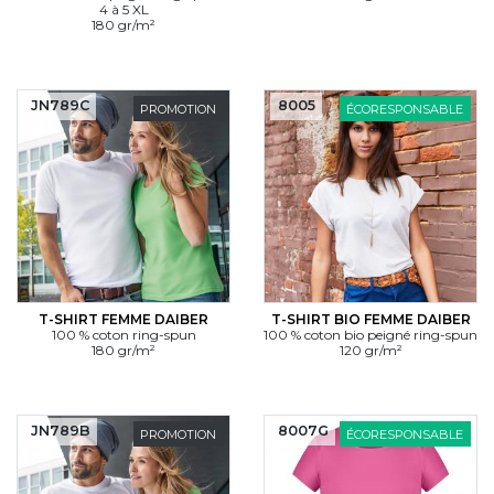
4 à 5 XL
180 gr/m²
JN789C
8005
PROMOTION
ÉCORESPONSABLE
T-SHIRT FEMME DAIBER
T-SHIRT BIO FEMME DAIBER
100 % coton ring-spun
100 % coton bio peigné ring-spun
180 gr/m²
120 gr/m²
JN789B
8007G
PROMOTION
ÉCORESPONSABLE