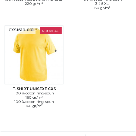
220 gr/m²
3 à 5 XL
150 gr/m²
CXS1610-001
NOUVEAU
T-SHIRT UNISEXE CXS
100 % coton ring-spun
160 gr/m²
100 % coton ring-spun
160 gr/m²