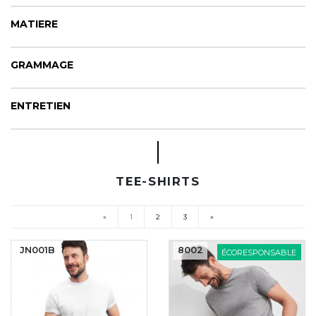
MATIERE
GRAMMAGE
ENTRETIEN
TEE-SHIRTS
«
1
2
3
»
(current)
JN001B
8002
ÉCORESPONSABLE