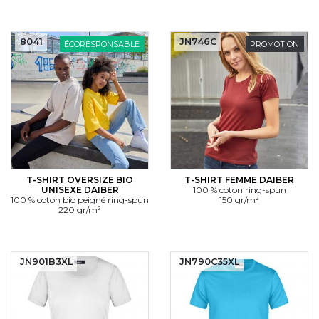
8041
JN746C
ÉCORESPONSABLE
PROMOTION
T-SHIRT OVERSIZE BIO
T-SHIRT FEMME DAIBER
UNISEXE DAIBER
100 % coton ring-spun
100 % coton bio peigné ring-spun
150 gr/m²
220 gr/m²
JN901B3XL
JN790C35XL