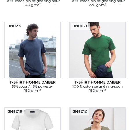
100 % coton bio peigné ring-spun
100 % coton bio peigné ring-spun
140 gr/m²
220 gr/m²
JN023
JN002C
T-SHIRT HOMME DAIBER
T-SHIRT HOMME DAIBER
55% coton/ 45% polyester
100 % coton peigné ring-spun
180 gr/m²
180 gr/m²
JN901B
JN901C