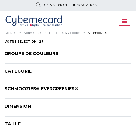
CONNEXION
INSCRIPTION
VÊTEMENTS
DE TRAVAIL
VÊTEMENTS
D'IMAGE
Accueil
Nouveautés
Peluches & Goodies
Schmoozies
VOTRE SÉLECTION : 27
PARAPLUIES
& BAGAGERIE
GROUPE DE COULEURS
OBJETS
& HIGH-TECH
PELUCHES
& GOODIES
CATEGORIE
LINGE DE
MAISON
SCHMOOZIES® EVERGREENIES®
NOUVEAUTÉS
DIMENSION
ÉCO
RESPONSABLE
PROMOS
TAILLE