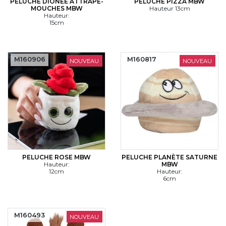
PELUCHE DIONÉE ATTRAPE-
PELUCHE PIZZA MBW
MOUCHES MBW
Hauteur 13cm
Hauteur:
15cm
M160906
M160817
NOUVEAU
NOUVEAU
PELUCHE ROSE MBW
PELUCHE PLANÈTE SATURNE
Hauteur:
MBW
12cm
Hauteur:
6cm
M160493
NOUVEAU