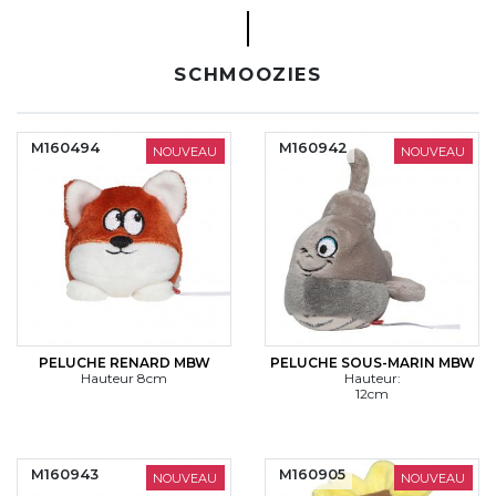
CYBERNECARD
LA SOCIÉTÉ
SERVICES
SCHMOOZIES
ROADSHOWS, FORUM DES EXPERTS
CATALOGUES & TARIFS
MARQUES & CERTIFICATS
M160494
M160942
NOUVEAU
NOUVEAU
TECHNIQUES MARQUAGE
BLOG
CONTACT
PELUCHE RENARD MBW
PELUCHE SOUS-MARIN MBW
Hauteur 8cm
Hauteur:
12cm
M160943
M160905
NOUVEAU
NOUVEAU