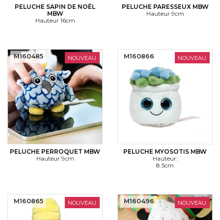
PELUCHE SAPIN DE NOËL
PELUCHE PARESSEUX MBW
MBW
Hauteur 9cm
Hauteur 16cm
M160485
M160866
NOUVEAU
NOUVEAU
PELUCHE PERROQUET MBW
PELUCHE MYOSOTIS MBW
Hauteur 9cm
Hauteur:
8.5cm
M160865
M160496
NOUVEAU
NOUVEAU