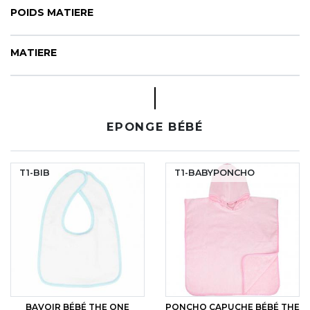
CYBERNECARD
POIDS MATIERE
LA SOCIÉTÉ
SERVICES
MATIERE
ROADSHOWS, FORUM DES EXPERTS
CATALOGUES & TARIFS
MARQUES & CERTIFICATS
TECHNIQUES MARQUAGE
EPONGE BÉBÉ
BLOG
CONTACT
T1-BIB
T1-BABYPONCHO
BAVOIR BÉBÉ THE ONE
PONCHO CAPUCHE BÉBÉ THE