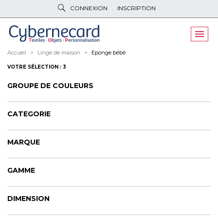
CONNEXION
INSCRIPTION
VÊTEMENTS
DE TRAVAIL
VÊTEMENTS
D'IMAGE
Accueil
Linge de maison
Eponge bébé
VOTRE SÉLECTION : 3
PARAPLUIES
& BAGAGERIE
GROUPE DE COULEURS
OBJETS
& HIGH-TECH
PELUCHES
& GOODIES
CATEGORIE
LINGE DE
MAISON
MARQUE
NOUVEAUTÉS
GAMME
ÉCO
RESPONSABLE
PROMOS
DIMENSION