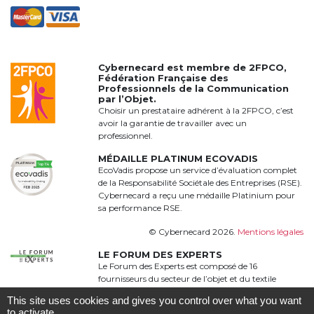
Cybernecard est membre de
2FPCO
,
Fédération Française des
Professionnels de la Communication
par l’Objet.
Choisir un prestataire adhérent à la 2FPCO, c’est
avoir la garantie de travailler avec un
professionnel.
MÉDAILLE PLATINUM ECOVADIS
EcoVadis propose un service d’évaluation complet
de la Responsabilité Sociétale des Entreprises (RSE).
Cybernecard a reçu une médaille Platinium pour
sa performance RSE.
© Cybernecard 2026.
Mentions légales
LE FORUM DES EXPERTS
Le Forum des Experts est composé de 16
fournisseurs du secteur de l’objet et du textile
publicitaire qui proposent une offre complète,
This site uses cookies and gives you control over what you want
qualitative et complémentaire à 360°
to activate