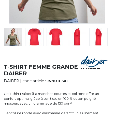
CYBERNECARD
LA SOCIÉTÉ
SERVICES
ROADSHOWS, FORUM DES EXPERTS
CATALOGUES & TARIFS
MARQUES & CERTIFICATS
TECHNIQUES MARQUAGE
BLOG
CONTACT
T-SHIRT FEMME GRANDE TAILLE
DAIBER
DAIBER
| code article :
JN901C3XL
Ce T-shirt Daiber® à manches courtes et col rond offre un
confort optimal grâce à son tissu en 100 % coton peigné
ringspun, avec un grammage de 150 g/m².
L'encolure ronde avec élasthanne garantit un ajustement