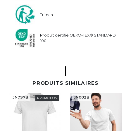
Triman
Produit certifié OEKO-TEX® STANDARD
100
PRODUITS SIMILAIRES
JN797B
JN002B
PROMOTION