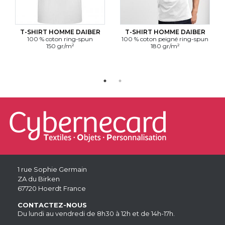
T-SHIRT HOMME DAIBER
T-SHIRT HOMME DAIBER
100 % coton ring-spun
100 % coton peigné ring-spun
150 gr/m²
180 gr/m²
1 rue Sophie Germain
ZA du Birken
67720 Hoerdt France
CONTACTEZ-NOUS
Du lundi au vendredi de 8h30 à 12h et de 14h-17h.