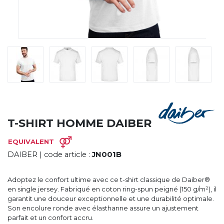
CYBERNECARD
LA SOCIÉTÉ
SERVICES
ROADSHOWS, FORUM DES EXPERTS
CATALOGUES & TARIFS
MARQUES & CERTIFICATS
TECHNIQUES MARQUAGE
BLOG
CONTACT
T-SHIRT HOMME DAIBER
EQUIVALENT
DAIBER
| code article :
JN001B
Adoptez le confort ultime avec ce t-shirt classique de Daiber®
en single jersey. Fabriqué en coton ring-spun peigné (150 g/m²), il
garantit une douceur exceptionnelle et une durabilité optimale.
Son encolure ronde avec élasthanne assure un ajustement
parfait et un confort accru.