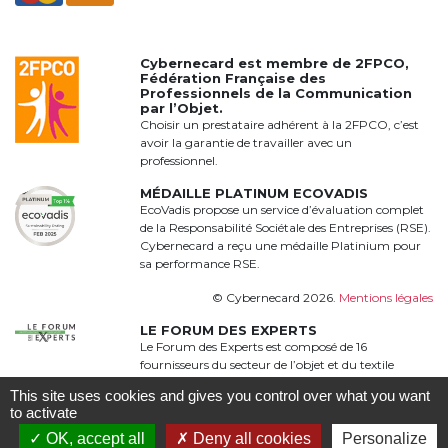
Cybernecard est membre de
2FPCO
,
Fédération Française des
Professionnels de la Communication
par l’Objet.
Choisir un prestataire adhérent à la 2FPCO, c’est
avoir la garantie de travailler avec un
professionnel.
MÉDAILLE PLATINUM ECOVADIS
EcoVadis propose un service d’évaluation complet
de la Responsabilité Sociétale des Entreprises (RSE).
Cybernecard a reçu une médaille Platinium pour
sa performance RSE.
© Cybernecard 2026.
Mentions légales
LE FORUM DES EXPERTS
Le Forum des Experts est composé de 16
fournisseurs du secteur de l’objet et du textile
publicitaire qui proposent une offre complète,
This site uses cookies and gives you control over what you want
qualitative et complémentaire à 360°
to activate
OK, accept all
Deny all cookies
Personalize