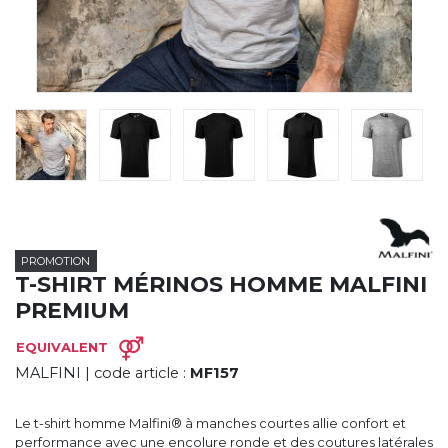
CYBERNECARD
LA SOCIÉTÉ
SERVICES
ROADSHOWS, FORUM DES EXPERTS
CATALOGUES & TARIFS
MARQUES & CERTIFICATS
TECHNIQUES MARQUAGE
BLOG
CONTACT
PROMOTION
T-SHIRT MÉRINOS HOMME MALFINI
PREMIUM
EQUIVALENT
MALFINI
| code article :
MF157
Le t-shirt homme Malfini® à manches courtes allie confort et
performance avec une encolure ronde et des coutures latérales