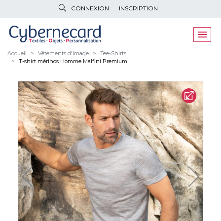
CONNEXION
INSCRIPTION
VÊTEMENTS
DE TRAVAIL
VÊTEMENTS
D'IMAGE
Accueil
Vêtements d'image
Tee-Shirts
T-shirt mérinos Homme Malfini Premium
PARAPLUIES
& BAGAGERIE
OBJETS
& HIGH-TECH
PELUCHES
& GOODIES
LINGE DE
MAISON
NOUVEAUTÉS
ÉCO
RESPONSABLE
PROMOS