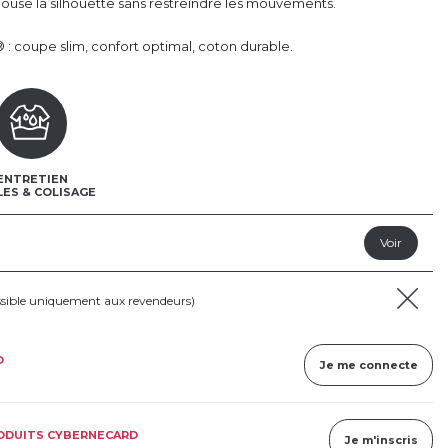
pouse la silhouette sans restreindre les mouvements.
 : coupe slim, confort optimal, coton durable.
ENTRETIEN
LES & COLISAGE
ssible uniquement aux revendeurs)
D
Je me connecte
RODUITS CYBERNECARD
Je m'inscris