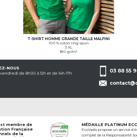
T-SHIRT HOMME GRANDE TAILLE MALFINI
100 % coton ring-spun
3 XL
180 gr/m²
EZ-NOUS
03 88 55 9
 vendredi de 8h30 à 12h et de 14h-17h.
contact@c
est membre de
MÉDAILLE PLATINUM EC
ation Française
EcoVadis propose un service d’é
nnels de la
complet de la Responsabilité Soc