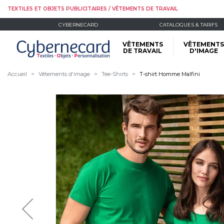
TEXTILES ET OBJETS PUBLICITAIRES / VÊTEMENTS DE TRAVAIL
CYBERNECARD
CATALOGUES & TARIFS
VÊTEMENTS
VÊTEMENTS
DE TRAVAIL
D'IMAGE
Accueil
Vêtements d'image
Tee-Shirts
T-shirt Homme Malfini