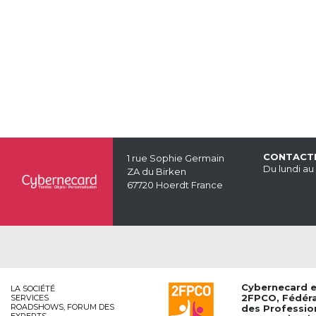
CONTACT
1 rue Sophie Germain
Du lundi au
ZA du Birken
67720 Hoerdt France
Cybernecard 
LA SOCIÉTÉ
2FPCO
, Fédér
SERVICES
ROADSHOWS, FORUM DES
des Professio
EXPERTS