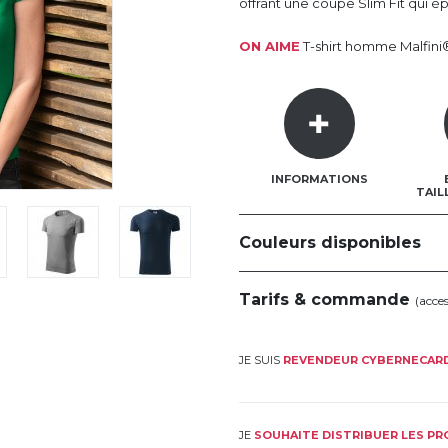
offrant une coupe Slim Fit qui é
ON AIME
T-shirt homme Malfini®
INFORMATIONS
TAIL
Couleurs disponibles
Tarifs & commande
(acce
JE SUIS
REVENDEUR CYBERNECAR
JE
SOUHAITE DISTRIBUER LES P