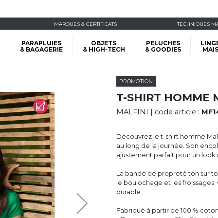
MARQUES & CERTIFICATS
TECHNIQUES M
PARAPLUIES
OBJETS
PELUCHES
LING
& BAGAGERIE
& HIGH-TECH
& GOODIES
MAI
PROMOTION
T-SHIRT HOMME 
MALFINI
| code article :
MF1
Découvrez le t-shirt homme Malf
au long de la journée. Son enco
ajustement parfait pour un loo
La bande de propreté ton sur ton
le boulochage et les froissages. 
durable.
Fabriqué à partir de 100 % coton