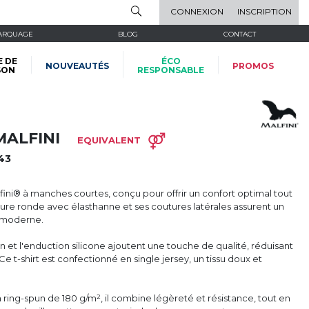
CONNEXION
INSCRIPTION
ARQUAGE
BLOG
CONTACT
E DE
ÉCO
NOUVEAUTÉS
PROMOS
SON
RESPONSABLE
MALFINI
EQUIVALENT
43
ini® à manches courtes, conçu pour offrir un confort optimal tout
lure ronde avec élasthanne et ses coutures latérales assurent un
k moderne.
 et l'enduction silicone ajoutent une touche de qualité, réduisant
Ce t-shirt est confectionné en single jersey, un tissu doux et
 ring-spun de 180 g/m², il combine légèreté et résistance, tout en