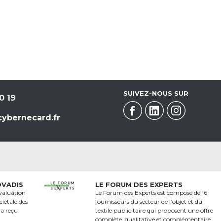
SUIVEZ-NOUS SUR
0 19
ybernecard.fr
OVADIS
LE FORUM DES EXPERTS
valuation
Le Forum des Experts est composé de 16
iétale des
fournisseurs du secteur de l’objet et du
 a reçu
textile publicitaire qui proposent une offre
a
complète, qualitative et complémentaire