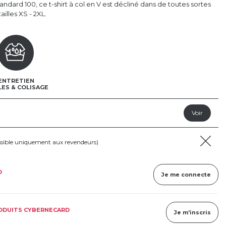
dard 100, ce t-shirt à col en V est décliné dans de toutes sortes
illes XS - 2XL.
ENTRETIEN
LES & COLISAGE
ssible uniquement aux revendeurs)
D
Je me connecte
RODUITS CYBERNECARD
Je m'inscris