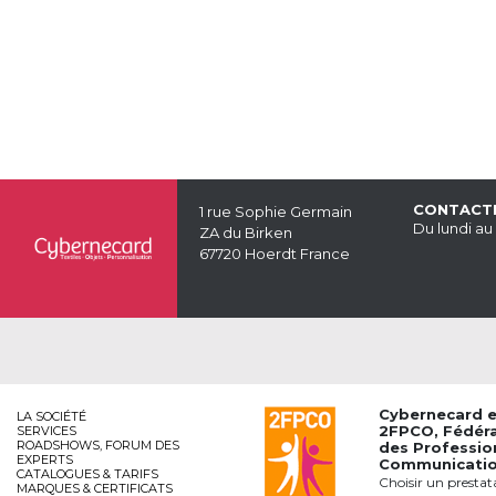
CONTACT
1 rue Sophie Germain
Du lundi au
ZA du Birken
67720 Hoerdt France
Cybernecard 
LA SOCIÉTÉ
2FPCO
, Fédér
SERVICES
ROADSHOWS, FORUM DES
des Professio
EXPERTS
Communication
CATALOGUES & TARIFS
Choisir un prestat
MARQUES & CERTIFICATS