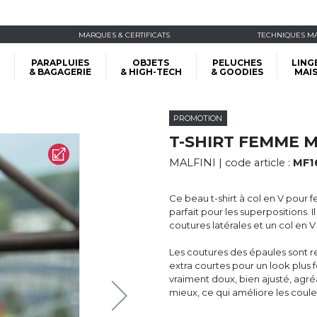
MARQUES & CERTIFICATS
TECHNIQUES M
PARAPLUIES
OBJETS
PELUCHES
LING
& BAGAGERIE
& HIGH-TECH
& GOODIES
MAI
PROMOTION
T-SHIRT FEMME M
MALFINI
| code article :
MF1
Ce beau t-shirt à col en V pour
parfait pour les superpositions
coutures latérales et un col en 
Les coutures des épaules sont r
extra courtes pour un look plus fé
vraiment doux, bien ajusté, agré
mieux, ce qui améliore les couleu