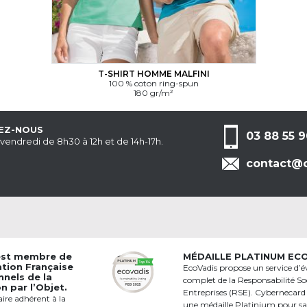
T-SHIRT HOMME MALFINI
100 % coton ring-spun
180 gr/m²
EZ-NOUS
03 88 55 9
 vendredi de 8h30 à 12h et de 14h-17h.
contact@c
est membre de
MÉDAILLE PLATINUM EC
ation Française
EcoVadis propose un service d’é
nnels de la
complet de la Responsabilité Soc
 par l’Objet.
Entreprises (RSE). Cybernecard
aire adhérent à la
une médaille Platinium pour s