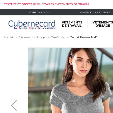
TEXTILES ET OBJETS PUBLICITAIRES / VÊTEMENTS DE TRAVAIL
CYBERNECARD
CATALOGUES & TARIFS
VÊTEMENTS
VÊTEMENTS
DE TRAVAIL
D'IMAGE
Accueil
Vêtements d'image
Tee-Shirts
T-shirt Femme Malfini