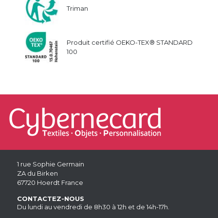
Triman
Produit certifié OEKO-TEX® STANDARD
100
1 rue Sophie Germain
ZA du Birken
67720 Hoerdt France
CONTACTEZ-NOUS
Du lundi au vendredi de 8h30 à 12h et de 14h-17h.