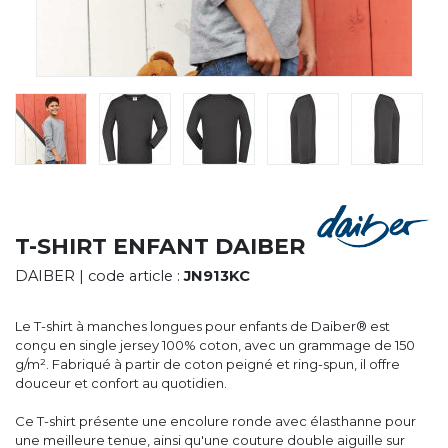
CYBERNECARD
LA SOCIÉTÉ
SERVICES
ROADSHOWS, FORUM DES EXPERTS
CATALOGUES & TARIFS
MARQUES & CERTIFICATS
TECHNIQUES MARQUAGE
BLOG
CONTACT
T-SHIRT ENFANT DAIBER
DAIBER
| code article :
JN913KC
Le T-shirt à manches longues pour enfants de Daiber® est
conçu en single jersey 100% coton, avec un grammage de 150
g/m². Fabriqué à partir de coton peigné et ring-spun, il offre
douceur et confort au quotidien.
Ce T-shirt présente une encolure ronde avec élasthanne pour
une meilleure tenue, ainsi qu'une couture double aiguille sur