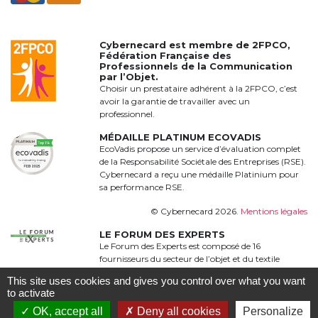
Cybernecard est membre de
2FPCO
,
Fédération Française des
Professionnels de la Communication
par l’Objet.
Choisir un prestataire adhérent à la 2FPCO, c’est
avoir la garantie de travailler avec un
professionnel.
MÉDAILLE PLATINUM ECOVADIS
EcoVadis propose un service d’évaluation complet
de la Responsabilité Sociétale des Entreprises (RSE).
Cybernecard a reçu une médaille Platinium pour
sa performance RSE.
© Cybernecard 2026.
Mentions légales
LE FORUM DES EXPERTS
Le Forum des Experts est composé de 16
fournisseurs du secteur de l’objet et du textile
publicitaire qui proposent une offre complète,
This site uses cookies and gives you control over what you want
qualitative et complémentaire à 360°
to activate
OK, accept all
Deny all cookies
Personalize