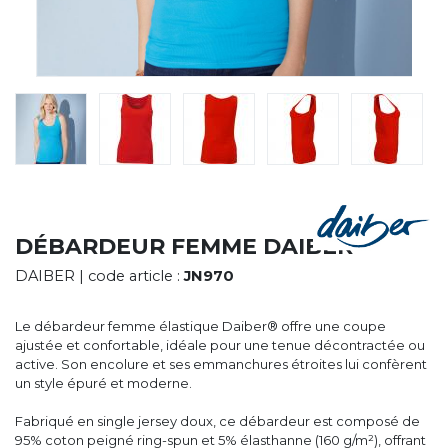
CYBERNECARD
LA SOCIÉTÉ
SERVICES
ROADSHOWS, FORUM DES EXPERTS
CATALOGUES & TARIFS
MARQUES & CERTIFICATS
TECHNIQUES MARQUAGE
BLOG
CONTACT
DÉBARDEUR FEMME DAIBER
DAIBER
| code article :
JN970
Le débardeur femme élastique Daiber® offre une coupe
ajustée et confortable, idéale pour une tenue décontractée ou
active. Son encolure et ses emmanchures étroites lui confèrent
un style épuré et moderne.
Fabriqué en single jersey doux, ce débardeur est composé de
95% coton peigné ring-spun et 5% élasthanne (160 g/m²), offrant