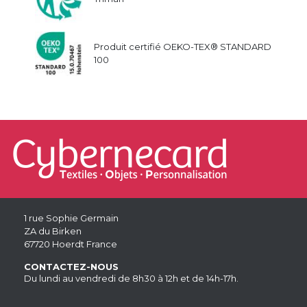
Produit certifié OEKO-TEX® STANDARD
100
1 rue Sophie Germain
ZA du Birken
67720 Hoerdt France
CONTACTEZ-NOUS
Du lundi au vendredi de 8h30 à 12h et de 14h-17h.