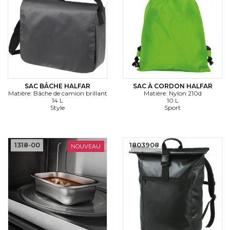
SAC BÂCHE HALFAR
SAC À CORDON HALFAR
Matière: Bâche de camion brillant
Matière: Nylon 210d
14 L
10 L
Style
Sport
1318-00
1803908
NOUVEAU