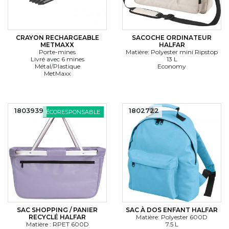
CRAYON RECHARGEABLE
SACOCHE ORDINATEUR
METMAXX
HALFAR
Porte-mines
Matière: Polyester mini Ripstop
Livré avec 6 mines
13 L
Métal/Plastique
Economy
MetMaxx
1803939
1802722
ÉCORESPONSABLE
SAC SHOPPING / PANIER
SAC À DOS ENFANT HALFAR
RECYCLÉ HALFAR
Matière: Polyester 600D
Matière : RPET 600D
7.5 L