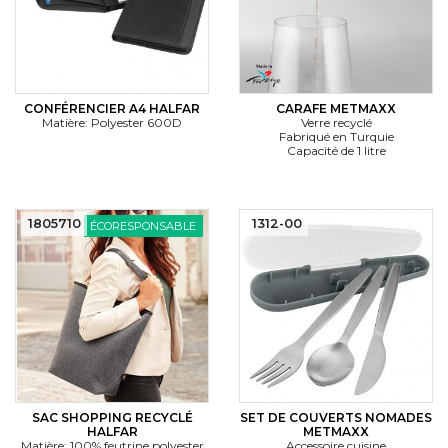
CONFÉRENCIER A4 HALFAR
CARAFE METMAXX
Matière: Polyester 600D
Verre recyclé
Fabriqué en Turquie
Capacité de 1 litre
1805710
1312-00
ÉCORESPONSABLE
SAC SHOPPING RECYCLÉ
SET DE COUVERTS NOMADES
HALFAR
METMAXX
Matière: 100% feutrine polyester
Accessoire cuisine