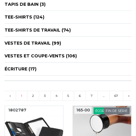
TAPIS DE BAIN (3)
TEE-SHIRTS (124)
TEE-SHIRTS DE TRAVAIL (74)
VESTES DE TRAVAIL (99)
VESTES ET COUPE-VENTS (106)
ÉCRITURE (17)
«
1
2
3
4
5
6
7
…
67
»
(current)
1802787
165-00
ÉCORESPONSABLE
FIN DE SÉRIE