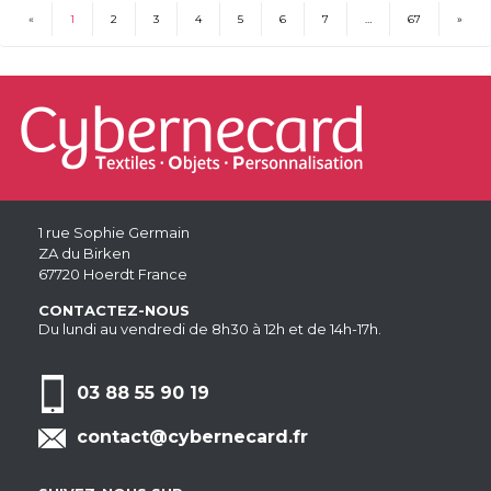
«
1
2
3
4
5
6
7
…
67
»
(current)
1 rue Sophie Germain
ZA du Birken
67720 Hoerdt France
CONTACTEZ-NOUS
Du lundi au vendredi de 8h30 à 12h et de 14h-17h.
03 88 55 90 19
contact@cybernecard.fr