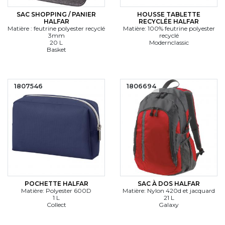
SAC SHOPPING / PANIER
HOUSSE TABLETTE
HALFAR
RECYCLÉE HALFAR
Matière : feutrine polyester recyclé
Matière: 100% feutrine polyester
3mm
recyclé
20 L
Modernclassic
Basket
1807546
1806694
POCHETTE HALFAR
SAC À DOS HALFAR
Matière: Polyester 600D
Matière: Nylon 420d et jacquard
1 L
21 L
Collect
Galaxy