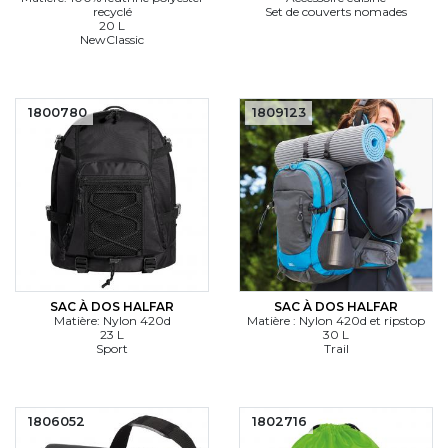
recyclé
Set de couverts nomades
20 L
NewClassic
1800780
1809123
SAC À DOS HALFAR
SAC À DOS HALFAR
Matière: Nylon 420d
Matière : Nylon 420d et ripstop
23 L
30 L
Sport
Trail
1806052
1802716