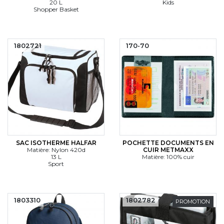
20 L
Kids
Shopper Basket
1802721
170-70
SAC ISOTHERME HALFAR
POCHETTE DOCUMENTS EN
Matière: Nylon 420d
CUIR METMAXX
13 L
Matière: 100% cuir
Sport
1803310
1802782
PROMOTION