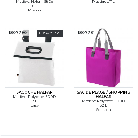
Matière: Nylon 1680d
Plastique/PU
18 L
Mission
1807790
1807781
PROMOTION
SACOCHE HALFAR
SAC DE PLAGE / SHOPPING
Matière: Polyester 600D
HALFAR
8 L
Matière: Polyester 600D
Easy
32 L
Solution