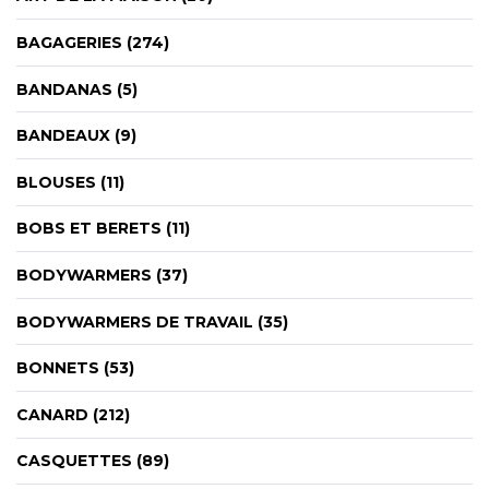
CYBERNECARD
LA SOCIÉTÉ
BAGAGERIES (274)
SERVICES
ROADSHOWS, FORUM DES EXPERTS
BANDANAS (5)
CATALOGUES & TARIFS
BANDEAUX (9)
MARQUES & CERTIFICATS
TECHNIQUES MARQUAGE
BLOUSES (11)
BLOG
BOBS ET BERETS (11)
CONTACT
BODYWARMERS (37)
BODYWARMERS DE TRAVAIL (35)
BONNETS (53)
CANARD (212)
CASQUETTES (89)