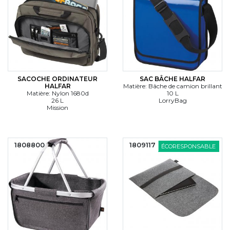
SACOCHE ORDINATEUR
SAC BÂCHE HALFAR
HALFAR
Matière: Bâche de camion brillant
Matière: Nylon 1680d
10 L
26 L
LorryBag
Mission
1808800
1809117
ÉCORESPONSABLE