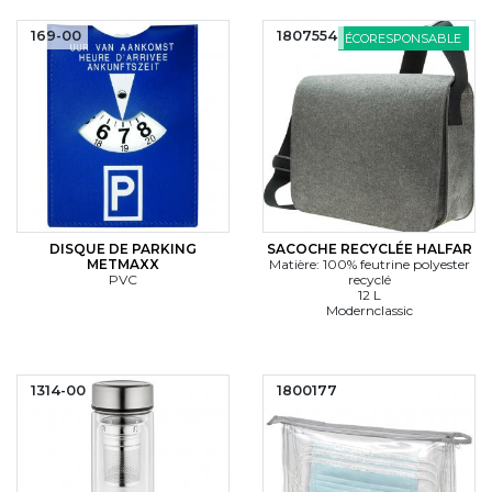
169-00
1807554
ÉCORESPONSABLE
DISQUE DE PARKING
SACOCHE RECYCLÉE HALFAR
METMAXX
Matière: 100% feutrine polyester
PVC
recyclé
12 L
Modernclassic
1314-00
1800177