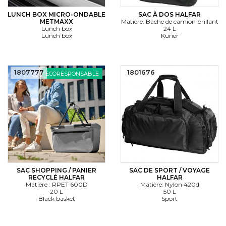
LUNCH BOX MICRO-ONDABLE
SAC À DOS HALFAR
METMAXX
Matière: Bâche de camion brillant
Lunch box
24 L
Lunch box
Kurier
1807777
1801676
ÉCORESPONSABLE
SAC SHOPPING / PANIER
SAC DE SPORT / VOYAGE
RECYCLÉ HALFAR
HALFAR
Matière : RPET 600D
Matière: Nylon 420d
20 L
50 L
Black basket
Sport