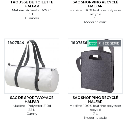
TROUSSE DE TOILETTE
SAC SHOPPING RECYCLÉ
HALFAR
HALFAR
Matière: Polyester 600D
Matière: 100% feutrine polyester
5 L
recyclé
Business
13 L
Modernclassic
1807544
1807536
ÉCORESPONSABLE
FIN DE SÉRIE
SAC DE SPORT/VOYAGE
SAC SHOPPING RECYCLÉ
HALFAR
HALFAR
Matière : Polyester 210d
Matière: 100% feutrine polyester
22 L
recyclé
Canny
7 L
Modernclassic