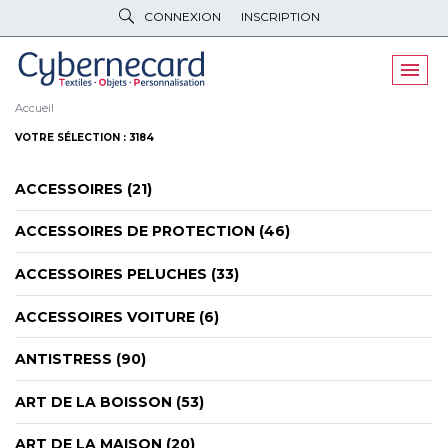
CONNEXION
INSCRIPTION
VÊTEMENTS
DE TRAVAIL
VÊTEMENTS
D'IMAGE
Accueil
VOTRE SÉLECTION : 3184
PARAPLUIES
& BAGAGERIE
ACCESSOIRES (21)
OBJETS
& HIGH-TECH
ACCESSOIRES DE PROTECTION (46)
PELUCHES
& GOODIES
ACCESSOIRES PELUCHES (33)
LINGE DE
MAISON
ACCESSOIRES VOITURE (6)
NOUVEAUTÉS
ANTISTRESS (90)
ÉCO
RESPONSABLE
ART DE LA BOISSON (53)
PROMOS
ART DE LA MAISON (20)