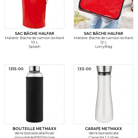
SAC BÂCHE HALFAR
SAC BÂCHE HALFAR
Matière: Bâche de camion brillant
Matière: Bâche de camion brillant
10 L
12 L
Splash
LorryBag
1315-00
133-00
BOUTEILLE METMAXX
CARAFE METMAXX
Verre borosilicate/Acier
Verre borosilicate
inoxydable/PP/Silicone
Capacité 1.2 litres