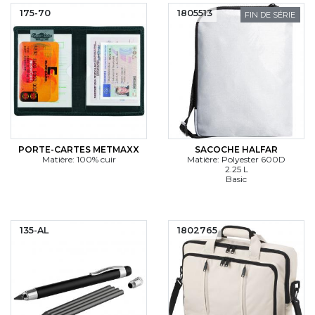
175-70
1805513
FIN DE SÉRIE
PORTE-CARTES METMAXX
SACOCHE HALFAR
Matière: 100% cuir
Matière: Polyester 600D
2.25 L
Basic
135-AL
1802765