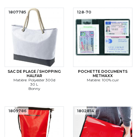
1807785
128-70
SAC DE PLAGE / SHOPPING
POCHETTE DOCUMENTS
HALFAR
METMAXX
Matière: Polyester 300d
Matière: 100% cuir
30 L
Bonny
1809786
1802814