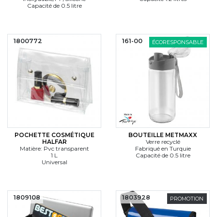
Capacité de 0.5 litre
1800772
161-00
ÉCORESPONSABLE
POCHETTE COSMÉTIQUE
BOUTEILLE METMAXX
HALFAR
Verre recyclé
Matière: Pvc transparent
Fabriqué en Turquie
1 L
Capacité de 0.5 litre
Universal
1809108
1803928
PROMOTION