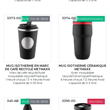
Capacité de 1.1 litre
Capacité de 0.3 litre
3373-00
3374-00
ÉCORESPONSABLE
FIN DE SÉRIE
ÉCORESPONSABLE
MUG ISOTHERME EN MARC
MUG ISOTHERME CÉRAMIQUE
DE CAFÉ RECYCLÉ METMAXX
METMAXX
Marc de café recyclé/Acier
Acier inoxydable
inoxydable recyclé/Plastique
recyclé/Céramique/Plastique
1 heure chaud / 3-4 heures froid
6 heures chaud / 12 heures froid
Capacité de 0.35 litre
Capacité de 0.3 litre
345-AB
3395-00
ÉCORESPONSABLE
FIN DE SÉRIE
NOUVEAU