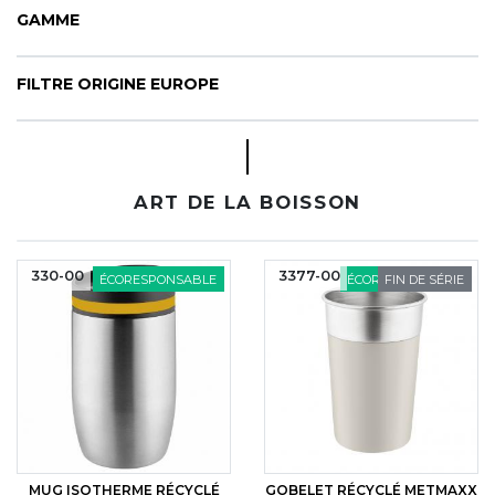
CYBERNECARD
GAMME
LA SOCIÉTÉ
SERVICES
FILTRE ORIGINE EUROPE
ROADSHOWS, FORUM DES EXPERTS
CATALOGUES & TARIFS
MARQUES & CERTIFICATS
TECHNIQUES MARQUAGE
ART DE LA BOISSON
BLOG
CONTACT
330-00
3377-00
ÉCORESPONSABLE
ÉCORESPONSABLE
FIN DE SÉRIE
MUG ISOTHERME RÉCYCLÉ
GOBELET RÉCYCLÉ METMAXX