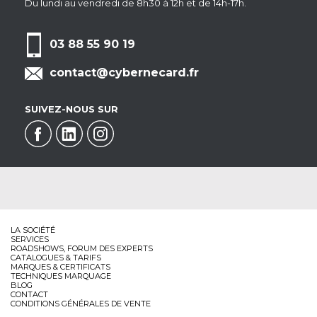
Du lundi au vendredi de 8h30 à 12h et de 14h-17h.
03 88 55 90 19
contact@cybernecard.fr
SUIVEZ-NOUS SUR
LA SOCIÉTÉ
SERVICES
ROADSHOWS, FORUM DES EXPERTS
CATALOGUES & TARIFS
MARQUES & CERTIFICATS
TECHNIQUES MARQUAGE
BLOG
CONTACT
CONDITIONS GÉNÉRALES DE VENTE