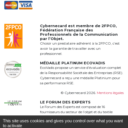
Cybernecard est membre de
2FPCO
,
Fédération Française des
Professionnels de la Communication
par l’Objet.
Choisir un prestataire adhérent à la 2FPCO, c’est
avoir la garantie de travailler avec un
professionnel.
MÉDAILLE PLATINUM ECOVADIS
EcoVadis propose un service d’évaluation complet
de la Responsabilité Sociétale des Entreprises (RSE).
Cybernecard a reçu une médaille Platinium pour
sa performance RSE.
© Cybernecard 2026.
Mentions légales
LE FORUM DES EXPERTS
Le Forum des Experts est composé de 16
fournisseurs du secteur de l’objet et du textile
publicitaire qui proposent une offre complète,
This site uses cookies and gives you control over what you want
qualitative et complémentaire à 360°
to activate