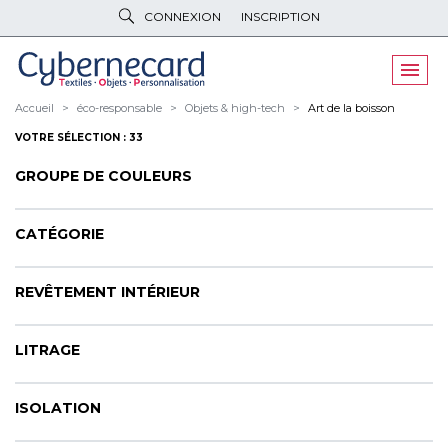
CONNEXION
INSCRIPTION
VÊTEMENTS
DE TRAVAIL
VÊTEMENTS
D'IMAGE
Accueil
éco-responsable
Objets & high-tech
Art de la boisson
VOTRE SÉLECTION : 33
PARAPLUIES
& BAGAGERIE
GROUPE DE COULEURS
OBJETS
& HIGH-TECH
PELUCHES
& GOODIES
CATÉGORIE
LINGE DE
MAISON
REVÊTEMENT INTÉRIEUR
NOUVEAUTÉS
LITRAGE
ÉCO
RESPONSABLE
PROMOS
ISOLATION