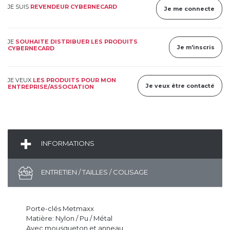
JE SUIS
REVENDEUR CYBERNECARD
Je me connecte
JE
SOUHAITE DISTRIBUER LES PRODUITS
Je m'inscris
CYBERNECARD
JE VEUX
LES PRODUITS POUR MON
Je veux être contacté
ENTREPRISE/ASSOCIATION
INFORMATIONS
ENTRETIEN / TAILLES / COLISAGE
Porte-clés Metmaxx
Matière: Nylon / Pu / Métal
Avec mousqueton et anneau