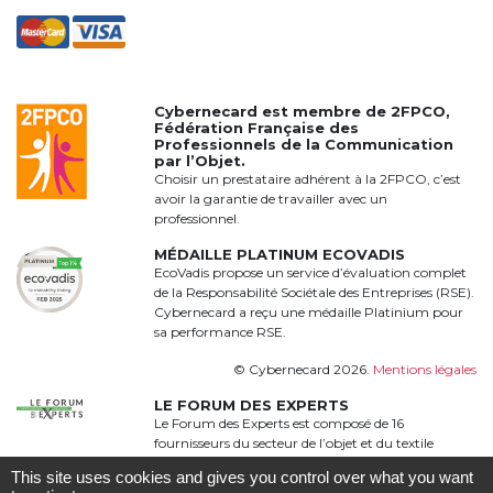
Cybernecard est membre de
2FPCO
,
Fédération Française des
Professionnels de la Communication
par l’Objet.
Choisir un prestataire adhérent à la 2FPCO, c’est
avoir la garantie de travailler avec un
professionnel.
MÉDAILLE PLATINUM ECOVADIS
EcoVadis propose un service d’évaluation complet
de la Responsabilité Sociétale des Entreprises (RSE).
Cybernecard a reçu une médaille Platinium pour
sa performance RSE.
© Cybernecard 2026.
Mentions légales
LE FORUM DES EXPERTS
Le Forum des Experts est composé de 16
fournisseurs du secteur de l’objet et du textile
publicitaire qui proposent une offre complète,
This site uses cookies and gives you control over what you want
qualitative et complémentaire à 360°