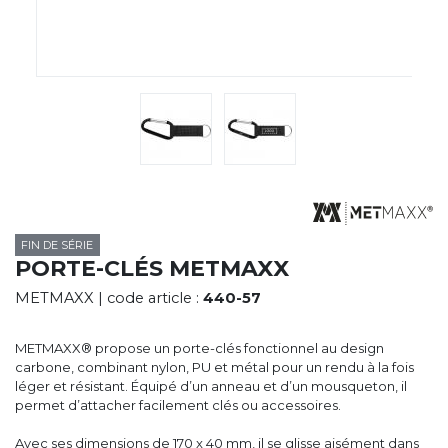
CYBERNECARD
LA SOCIÉTÉ
SERVICES
ROADSHOWS, FORUM DES EXPERTS
CATALOGUES & TARIFS
MARQUES & CERTIFICATS
TECHNIQUES MARQUAGE
BLOG
CONTACT
FIN DE SÉRIE
PORTE-CLÉS METMAXX
METMAXX
| code article :
440-57
METMAXX® propose un porte-clés fonctionnel au design
carbone, combinant nylon, PU et métal pour un rendu à la fois
léger et résistant. Équipé d’un anneau et d’un mousqueton, il
permet d’attacher facilement clés ou accessoires.
Avec ses dimensions de 170 x 40 mm, il se glisse aisément dans