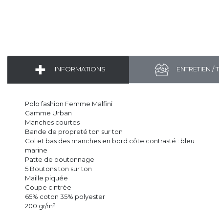
INFORMATIONS
ENTRETIEN / 
Polo fashion Femme Malfini
Gamme Urban
Manches courtes
Bande de propreté ton sur ton
Col et bas des manches en bord côte contrasté : bleu
marine
Patte de boutonnage
5 Boutons ton sur ton
Maille piquée
Coupe cintrée
65% coton 35% polyester
200 gr/m²