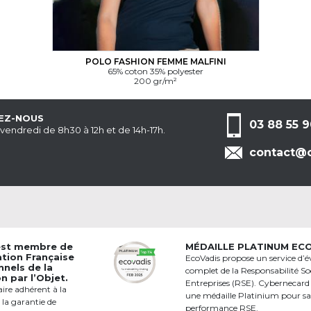
POLO FASHION FEMME MALFINI
65% coton 35% polyester
200 gr/m²
EZ-NOUS
03 88 55 9
 vendredi de 8h30 à 12h et de 14h-17h.
contact@c
est membre de
MÉDAILLE PLATINUM EC
ation Française
EcoVadis propose un service d’é
nnels de la
complet de la Responsabilité Soc
 par l’Objet.
Entreprises (RSE). Cybernecard
aire adhérent à la
une médaille Platinium pour s
 la garantie de
performance RSE.