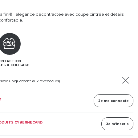
lfini® : élégance décontractée avec coupe cintrée et détails
confortable.
ENTRETIEN
LES & COLISAGE
ssible uniquement aux revendeurs)
D
Je me connecte
RODUITS CYBERNECARD
Je m'inscris