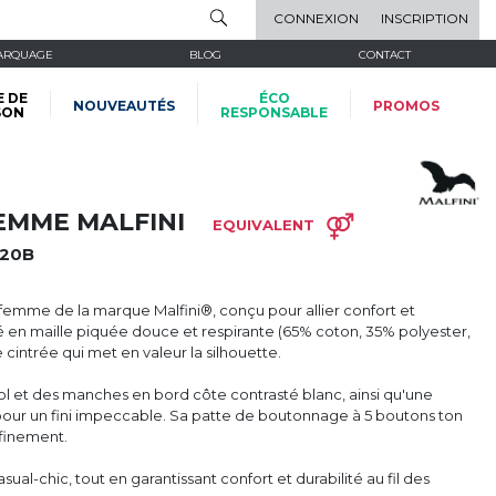
CONNEXION
INSCRIPTION
ARQUAGE
BLOG
CONTACT
E DE
ÉCO
NOUVEAUTÉS
PROMOS
SON
RESPONSABLE
EMME MALFINI
EQUIVALENT
20B
femme de la marque Malfini®, conçu pour allier confort et
 en maille piquée douce et respirante (65% coton, 35% polyester,
 cintrée qui met en valeur la silhouette.
col et des manches en bord côte contrasté blanc, ainsi qu'une
our un fini impeccable. Sa patte de boutonnage à 5 boutons ton
ffinement.
sual-chic, tout en garantissant confort et durabilité au fil des