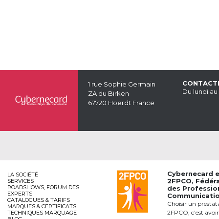
CONTACT
1 rue Sophie Germain
Du lundi au
ZA du Birken
67720 Hoerdt France
Cybernecard 
LA SOCIÉTÉ
2FPCO
, Fédér
SERVICES
ROADSHOWS, FORUM DES
des Professio
EXPERTS
Communication
CATALOGUES & TARIFS
Choisir un prestat
MARQUES & CERTIFICATS
2FPCO, c’est avoir
TECHNIQUES MARQUAGE
BLOG