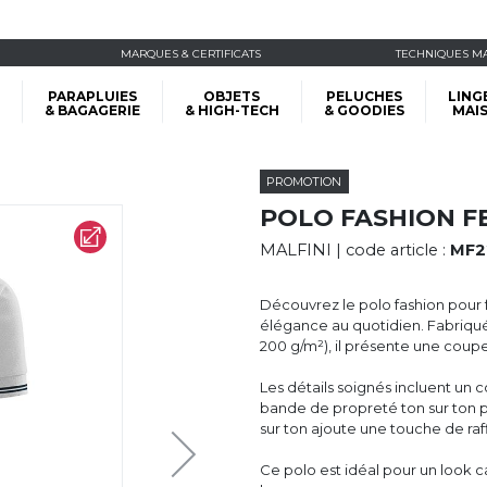
MARQUES & CERTIFICATS
TECHNIQUES M
PARAPLUIES
OBJETS
PELUCHES
LING
& BAGAGERIE
& HIGH-TECH
& GOODIES
MAI
PROMOTION
POLO FASHION F
MALFINI
| code article :
MF2
Découvrez le polo fashion pour 
élégance au quotidien. Fabriqué
200 g/m²), il présente une coupe
Les détails soignés incluent un 
bande de propreté ton sur ton p
sur ton ajoute une touche de ra
Ce polo est idéal pour un look ca