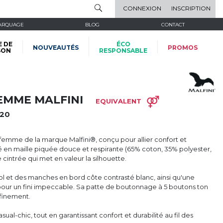
CONNEXION
INSCRIPTION
ARQUAGE
BLOG
CONTACT
E DE
ÉCO
NOUVEAUTÉS
PROMOS
SON
RESPONSABLE
EMME MALFINI
EQUIVALENT
20
femme de la marque Malfini®, conçu pour allier confort et
 en maille piquée douce et respirante (65% coton, 35% polyester,
 cintrée qui met en valeur la silhouette.
col et des manches en bord côte contrasté blanc, ainsi qu'une
our un fini impeccable. Sa patte de boutonnage à 5 boutons ton
ffinement.
sual-chic, tout en garantissant confort et durabilité au fil des