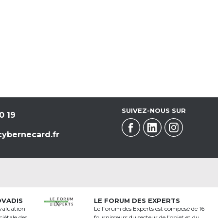
SUIVEZ-NOUS SUR
0 19
ybernecard.fr
OVADIS
LE FORUM DES EXPERTS
valuation
Le Forum des Experts est composé de 16
iétale des
fournisseurs du secteur de l’objet et du