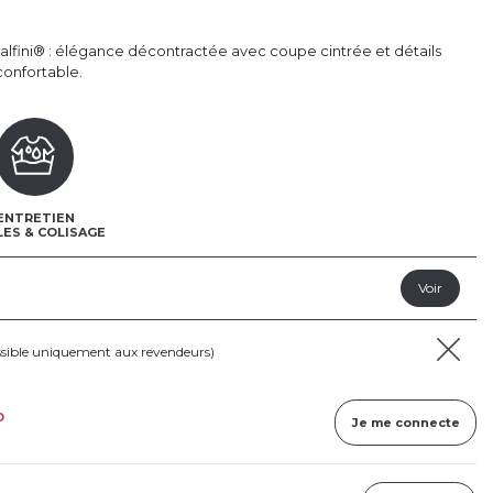
lfini® : élégance décontractée avec coupe cintrée et détails
confortable.
ENTRETIEN
LES & COLISAGE
ssible uniquement aux revendeurs)
D
Je me connecte