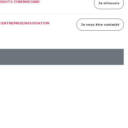
RODUITS CYBERNECARD
Je m'inscris
 ENTREPRISE/ASSOCIATION
Je veux être contacté