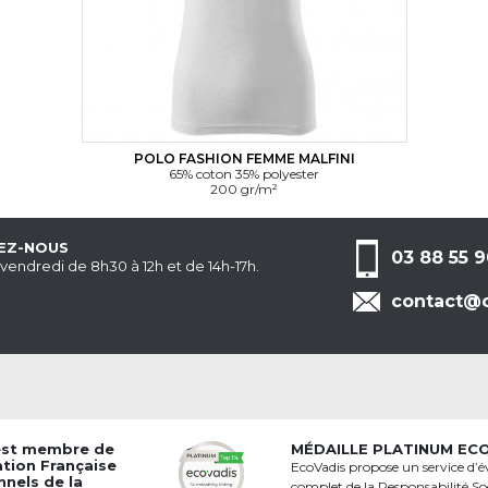
POLO FASHION FEMME MALFINI
65% coton 35% polyester
200 gr/m²
EZ-NOUS
03 88 55 9
 vendredi de 8h30 à 12h et de 14h-17h.
contact@c
est membre de
MÉDAILLE PLATINUM EC
ation Française
EcoVadis propose un service d’é
nnels de la
complet de la Responsabilité Soc