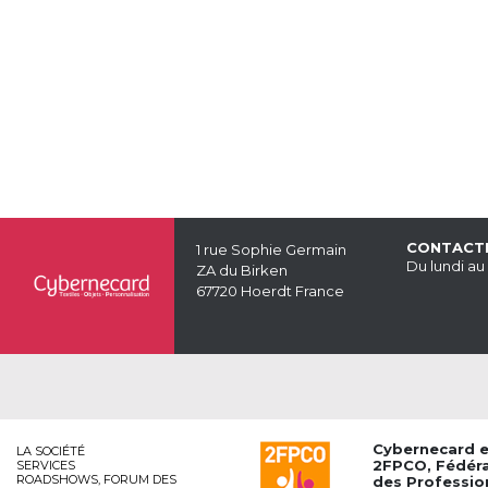
CONTACT
1 rue Sophie Germain
Du lundi au
ZA du Birken
67720 Hoerdt France
Cybernecard 
LA SOCIÉTÉ
2FPCO
, Fédér
SERVICES
ROADSHOWS, FORUM DES
des Professio