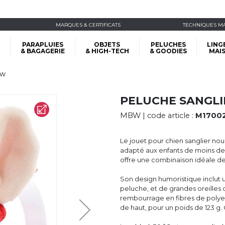
MARQUES & CERTIFICATS
TECHNIQUES M
PARAPLUIES
OBJETS
PELUCHES
LING
& BAGAGERIE
& HIGH-TECH
& GOODIES
MAI
BW
PELUCHE SANGLI
MBW
| code article :
M1700
Le jouet pour chien sanglier noué
adapté aux enfants de moins de 
offre une combinaison idéale de 
Son design humoristique inclut 
peluche, et de grandes oreilles 
rembourrage en fibres de polyes
de haut, pour un poids de 123 g. 