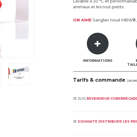
Lavable à 30 °C et personnalisab
animaux et les tout-petits.
ON AIME
Sanglier noué MBW®, r
INFORMATIONS
TAIL
Tarifs & commande
(acce
JE SUIS
REVENDEUR CYBERNECAR
JE
SOUHAITE DISTRIBUER LES P