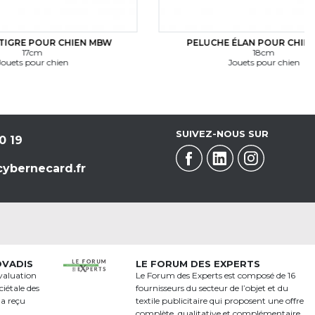
IEN MBW
PELUCHE ÉLAN POUR CHIEN MBW
18cm
Jouets pour chien
SUIVEZ-NOUS SUR
0 19
ybernecard.fr
OVADIS
LE FORUM DES EXPERTS
valuation
Le Forum des Experts est composé de 16
iétale des
fournisseurs du secteur de l’objet et du
 a reçu
textile publicitaire qui proposent une offre
a
complète, qualitative et complémentaire