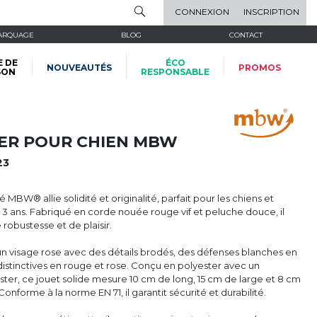
CONNEXION
INSCRIPTION
ARQUAGE
BLOG
CONTACT
E DE
ÉCO
NOUVEAUTÉS
PROMOS
SON
RESPONSABLE
ER POUR CHIEN MBW
23
 MBW® allie solidité et originalité, parfait pour les chiens et
3 ans. Fabriqué en corde nouée rouge vif et peluche douce, il
robustesse et de plaisir.
un visage rose avec des détails brodés, des défenses blanches en
distinctives en rouge et rose. Conçu en polyester avec un
ter, ce jouet solide mesure 10 cm de long, 15 cm de large et 8 cm
Conforme à la norme EN 71, il garantit sécurité et durabilité.