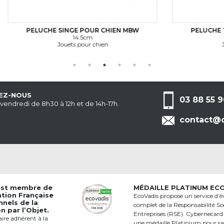
E SINGE POUR CHIEN MBW
PELUCHE TIGRE POUR CH
14.5cm
17cm
Jouets pour chien
Jouets pour chien
EZ-NOUS
03 88 55 9
 vendredi de 8h30 à 12h et de 14h-17h.
contact@c
est membre de
MÉDAILLE PLATINUM EC
ation Française
EcoVadis propose un service d’é
nnels de la
complet de la Responsabilité Soc
 par l’Objet.
Entreprises (RSE). Cybernecard
aire adhérent à la
une médaille Platinium pour s