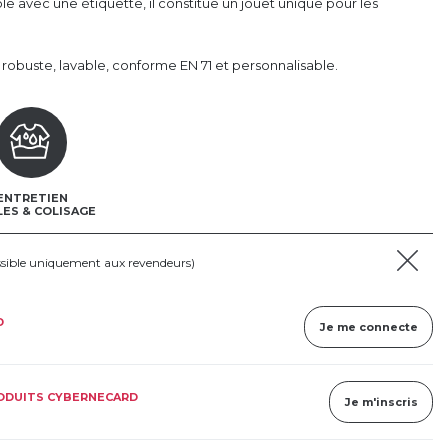
le avec une étiquette, il constitue un jouet unique pour les
obuste, lavable, conforme EN 71 et personnalisable.
ENTRETIEN
LES & COLISAGE
ssible uniquement aux revendeurs)
D
Je me connecte
RODUITS CYBERNECARD
Je m'inscris