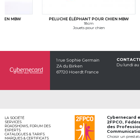
PELUCHE ÉLÉPHANT POUR CHIEN MBW
PELUCH
18cm
Jouets pour chien
CONTACT
1 rue Sophie Germain
Du lundi au
ZA du Birken
67720 Hoerdt France
Cybernecard 
LA SOCIÉTÉ
2FPCO
, Fédér
SERVICES
ROADSHOWS, FORUM DES
des Professio
EXPERTS
Communication
CATALOGUES & TARIFS
Choisir un prestat
MARQUES & CERTIFICATS