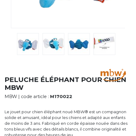
CYBERNECARD
LA SOCIÉTÉ
SERVICES
ROADSHOWS, FORUM DES EXPERTS
CATALOGUES & TARIFS
MARQUES & CERTIFICATS
TECHNIQUES MARQUAGE
BLOG
CONTACT
PELUCHE ÉLÉPHANT POUR CHIEN
MBW
MBW
| code article :
M170022
Le jouet pour chien éléphant noué MBW® est un compagnon
solide et amusant, idéal pour les chiens et adapté aux enfants
de moins de 3 ans. Fabriqué en corde épaisse nouée dans des
tons bleus vifs avec des détails blancs, il combine originalité et
robustesse pour des heures de jeu.