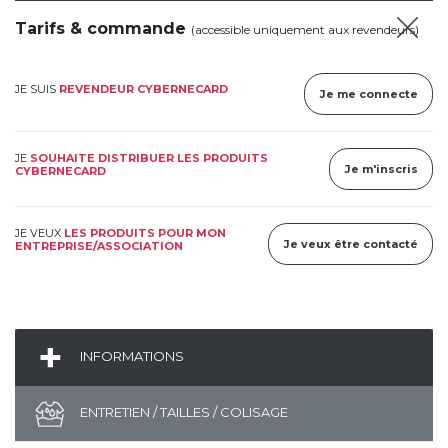
Tarifs & commande
(accessible uniquement aux revendeurs)
JE SUIS
REVENDEUR CYBERNECARD
Je me connecte
JE
SOUHAITE DISTRIBUER LES PRODUITS
Je m'inscris
CYBERNECARD
JE VEUX
LES PRODUITS POUR MON
Je veux être contacté
ENTREPRISE/ASSOCIATION
INFORMATIONS
ENTRETIEN / TAILLES / COLISAGE