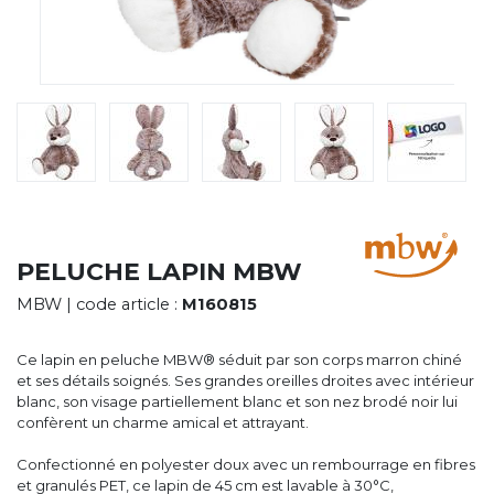
CYBERNECARD
LA SOCIÉTÉ
SERVICES
ROADSHOWS, FORUM DES EXPERTS
CATALOGUES & TARIFS
MARQUES & CERTIFICATS
TECHNIQUES MARQUAGE
BLOG
CONTACT
PELUCHE LAPIN MBW
MBW
| code article :
M160815
Ce lapin en peluche MBW® séduit par son corps marron chiné
et ses détails soignés. Ses grandes oreilles droites avec intérieur
blanc, son visage partiellement blanc et son nez brodé noir lui
confèrent un charme amical et attrayant.
Confectionné en polyester doux avec un rembourrage en fibres
et granulés PET, ce lapin de 45 cm est lavable à 30°C,