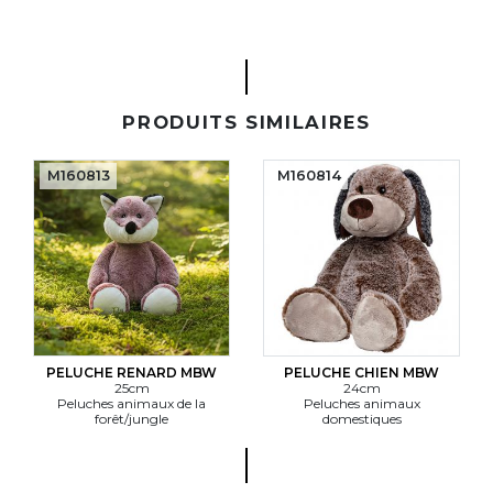
PRODUITS SIMILAIRES
M160813
M160814
PELUCHE RENARD MBW
PELUCHE CHIEN MBW
25cm
24cm
Peluches animaux de la
Peluches animaux
forêt/jungle
domestiques