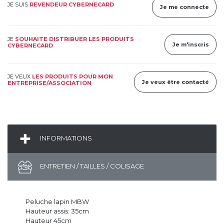
JE SUIS
REVENDEUR CYBERNECARD
Je me connecte
JE
SOUHAITE DISTRIBUER LES PRODUITS
Je m'inscris
CYBERNECARD
JE VEUX
LES PRODUITS POUR MON
Je veux être contacté
ENTREPRISE/ASSOCIATION
INFORMATIONS
ENTRETIEN / TAILLES / COLISAGE
Peluche lapin MBW
Hauteur assis: 35cm
Hauteur 45cm