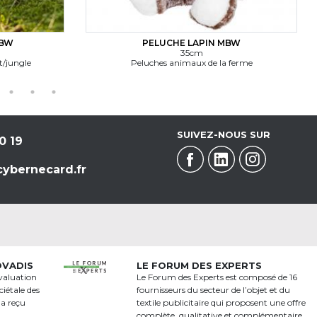
PELUCHE LAPIN MBW
P
35cm
Peluches animaux de la ferme
Peluc
SUIVEZ-NOUS SUR
0 19
ybernecard.fr
OVADIS
LE FORUM DES EXPERTS
valuation
Le Forum des Experts est composé de 16
iétale des
fournisseurs du secteur de l’objet et du
 a reçu
textile publicitaire qui proposent une offre
a
complète, qualitative et complémentaire