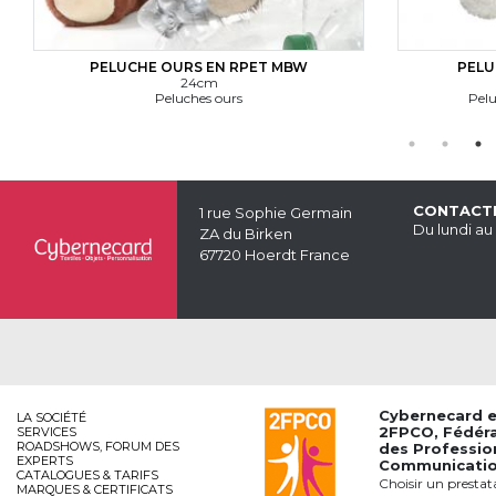
ELUCHE OURS EN RPET MBW
PELUCHE LAPIN M 
24cm
25cm
Peluches ours
Peluches animaux de
CONTACT
1 rue Sophie Germain
Du lundi au
ZA du Birken
67720 Hoerdt France
Cybernecard 
LA SOCIÉTÉ
2FPCO
, Fédér
SERVICES
ROADSHOWS, FORUM DES
des Professio
EXPERTS
Communication
CATALOGUES & TARIFS
Choisir un prestat
MARQUES & CERTIFICATS