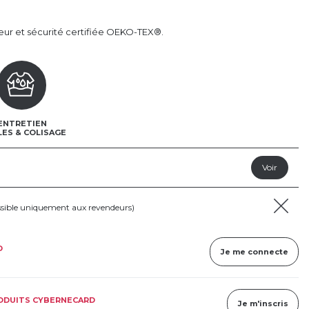
eur et sécurité certifiée OEKO-TEX®.
ENTRETIEN
LES & COLISAGE
ssible uniquement aux revendeurs)
D
Je me connecte
RODUITS CYBERNECARD
Je m'inscris