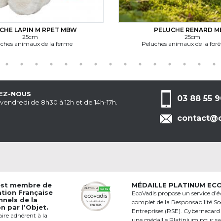
RPET MBW
PELUCHE RENARD MBW
25cm
 la ferme
Peluches animaux de la forêt/jungle
EZ-NOUS
03 88 55 9
 vendredi de 8h30 à 12h et de 14h-17h.
contact@c
est membre de
MÉDAILLE PLATINUM EC
ation Française
EcoVadis propose un service d’é
nnels de la
complet de la Responsabilité Soc
 par l’Objet.
Entreprises (RSE). Cybernecard
aire adhérent à la
une médaille Platinium pour s