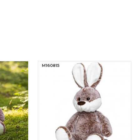
M160815
M160814