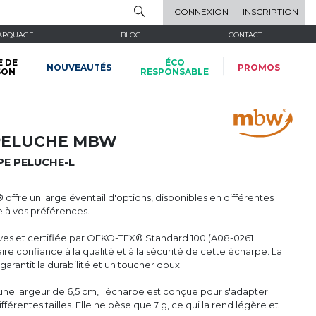
CONNEXION
INSCRIPTION
ARQUAGE
BLOG
CONTACT
E DE
ÉCO
NOUVEAUTÉS
PROMOS
SON
RESPONSABLE
PELUCHE MBW
E PELUCHE-L
fre un large éventail d'options, disponibles en différentes
e à vos préférences.
ives et certifiée par OEKO-TEX® Standard 100 (A08-0261
ire confiance à la qualité et à la sécurité de cette écharpe. La
garantit la durabilité et un toucher doux.
ne largeur de 6,5 cm, l'écharpe est conçue pour s'adapter
érentes tailles. Elle ne pèse que 7 g, ce qui la rend légère et