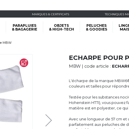
MARQUES & CERTIFICATS
TECHNIQUES M
PARAPLUIES
OBJETS
PELUCHES
LING
& BAGAGERIE
& HIGH-TECH
& GOODIES
MAI
che MBW
ECHARPE POUR 
MBW
| code article :
ECHARP
L'écharpe de la marque MBW6® of
couleurs et tailles pour répondr
Testée pour les substances noc
Hohenstein HTTI), vous pouvez fa
matière est en polyester, ce qui 
Avec une longueur de 57 cm et u
parfaitement aux peluches de diff