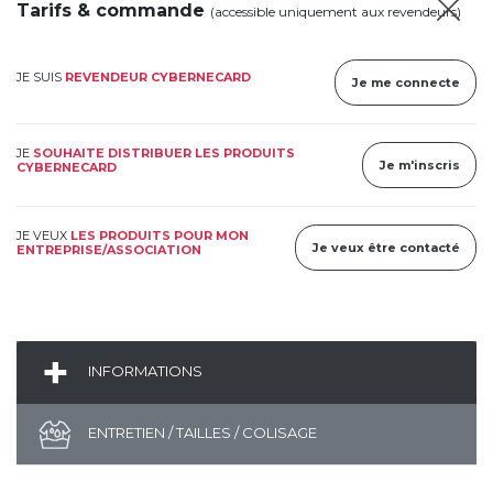
Tarifs & commande
(accessible uniquement aux revendeurs)
JE SUIS
REVENDEUR CYBERNECARD
Je me connecte
JE
SOUHAITE DISTRIBUER LES PRODUITS
Je m'inscris
CYBERNECARD
JE VEUX
LES PRODUITS POUR MON
Je veux être contacté
ENTREPRISE/ASSOCIATION
INFORMATIONS
ENTRETIEN / TAILLES / COLISAGE