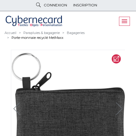
CONNEXION
INSCRIPTION
VÊTEMENTS
DE TRAVAIL
VÊTEMENTS
D'IMAGE
Accueil
Parapluies & bagagerie
Bagageries
Porte-monnaie recyclé MetMaxx
PARAPLUIES
& BAGAGERIE
OBJETS
& HIGH-TECH
PELUCHES
& GOODIES
LINGE DE
MAISON
NOUVEAUTÉS
ÉCO
RESPONSABLE
PROMOS