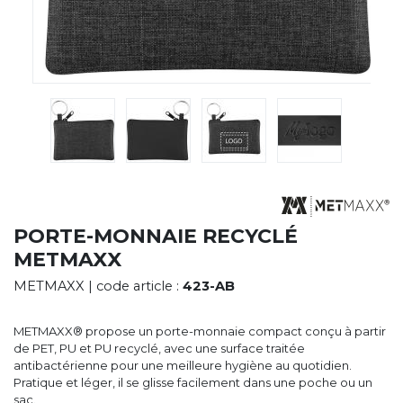
CYBERNECARD
LA SOCIÉTÉ
SERVICES
ROADSHOWS, FORUM DES EXPERTS
CATALOGUES & TARIFS
MARQUES & CERTIFICATS
TECHNIQUES MARQUAGE
BLOG
CONTACT
PORTE-MONNAIE RECYCLÉ
METMAXX
METMAXX
| code article :
423-AB
METMAXX® propose un porte-monnaie compact conçu à partir
de PET, PU et PU recyclé, avec une surface traitée
antibactérienne pour une meilleure hygiène au quotidien.
Pratique et léger, il se glisse facilement dans une poche ou un
sac.