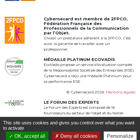
Cybernecard est membre de
2FPCO
,
Fédération Française des
Professionnels de la Communication
par l’Objet.
Choisir un prestataire adhérent à la 2FPCO, c’est
avoir la garantie de travailler avec un
professionnel.
MÉDAILLE PLATINUM ECOVADIS
EcoVadis propose un service d’évaluation complet
de la Responsabilité Sociétale des Entreprises (RSE).
Cybernecard a reçu une médaille Platinium pour
sa performance RSE.
© Cybernecard 2026.
Mentions légales
LE FORUM DES EXPERTS
Le Forum des Experts est composé de 16
fournisseurs du secteur de l’objet et du textile
publicitaire qui proposent une offre complète,
This site uses cookies and gives you control over what you want
qualitative et complémentaire à 360°
to activate
OK, accept all
Deny all cookies
Personalize