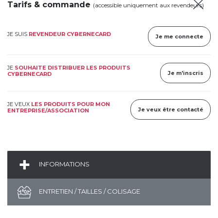
Tarifs & commande
(accessible uniquement aux revendeurs)
JE SUIS
REVENDEUR CYBERNECARD
Je me connecte
JE
SOUHAITE DISTRIBUER LES PRODUITS
Je m'inscris
CYBERNECARD
JE VEUX
LES PRODUITS POUR MON
Je veux être contacté
ENTREPRISE/ASSOCIATION
INFORMATIONS
ENTRETIEN / TAILLES / COLISAGE