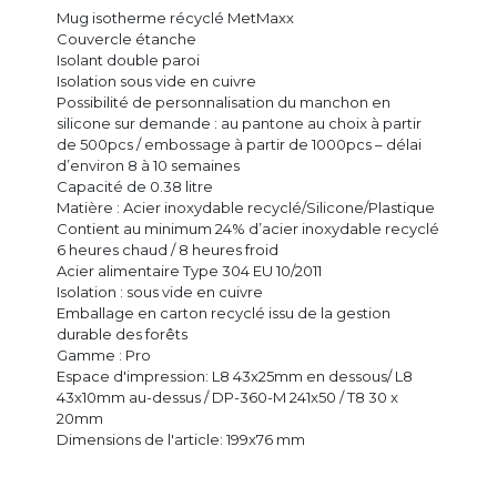
Mug isotherme récyclé MetMaxx
Couvercle étanche
Isolant double paroi
Isolation sous vide en cuivre
Possibilité de personnalisation du manchon en
silicone sur demande : au pantone au choix à partir
de 500pcs / embossage à partir de 1000pcs – délai
d’environ 8 à 10 semaines
Capacité de 0.38 litre
Matière : Acier inoxydable recyclé/Silicone/Plastique
Contient au minimum 24% d’acier inoxydable recyclé
6 heures chaud / 8 heures froid
Acier alimentaire Type 304 EU 10/2011
Isolation : sous vide en cuivre
Emballage en carton recyclé issu de la gestion
durable des forêts
Gamme : Pro
Espace d'impression: L8 43x25mm en dessous/ L8
43x10mm au-dessus / DP-360-M 241x50 / T8 30 x
20mm
Dimensions de l'article: 199x76 mm