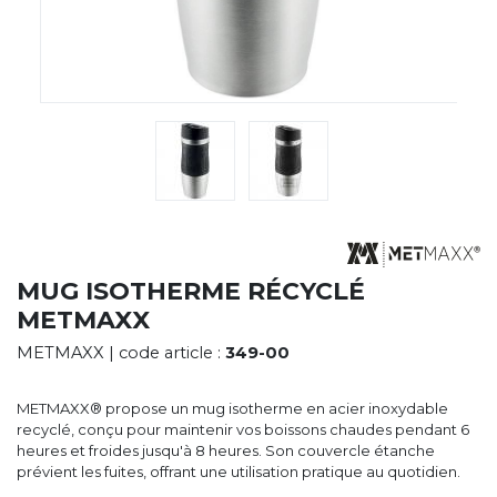
CYBERNECARD
LA SOCIÉTÉ
SERVICES
ROADSHOWS, FORUM DES EXPERTS
CATALOGUES & TARIFS
MARQUES & CERTIFICATS
TECHNIQUES MARQUAGE
BLOG
CONTACT
MUG ISOTHERME RÉCYCLÉ
METMAXX
METMAXX
| code article :
349-00
METMAXX® propose un mug isotherme en acier inoxydable
recyclé, conçu pour maintenir vos boissons chaudes pendant 6
heures et froides jusqu'à 8 heures. Son couvercle étanche
prévient les fuites, offrant une utilisation pratique au quotidien.