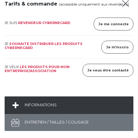
Tarifs & commande
(accessible uniquement aux revendeurs)
JE SUIS
REVENDEUR CYBERNECARD
Je me connecte
JE
SOUHAITE DISTRIBUER LES PRODUITS
Je m'inscris
CYBERNECARD
JE VEUX
LES PRODUITS POUR MON
Je veux être contacté
ENTREPRISE/ASSOCIATION
INFORMATIONS
ENTRETIEN / TAILLES / COLISAGE