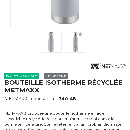
CYBERNECARD
LA SOCIÉTÉ
SERVICES
ROADSHOWS, FORUM DES EXPERTS
CATALOGUES & TARIFS
MARQUES & CERTIFICATS
TECHNIQUES MARQUAGE
BLOG
CONTACT
ÉCORESPONSABLE
FIN DE SÉRIE
BOUTEILLE ISOTHERME RÉCYCLÉE
METMAXX
METMAXX
| code article :
340-AB
METMAXX® propose une bouteille isotherme en acier
inoxydable recyclé, idéale pour maintenir vos boissons à la
bonne température. Son revêtement antimicrobien Biomaster
limite la prolifération des bactéries, garantissant une utilisation