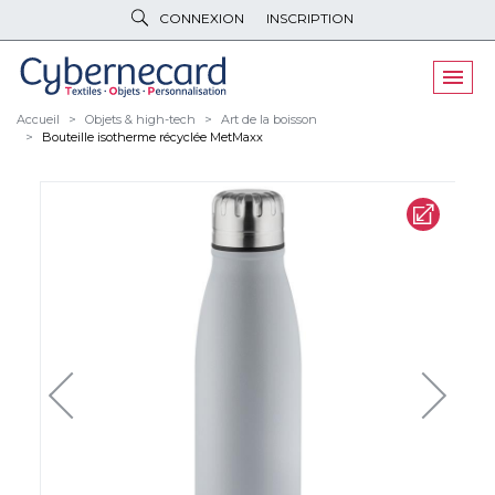
CONNEXION
INSCRIPTION
VÊTEMENTS
DE TRAVAIL
VÊTEMENTS
D'IMAGE
Accueil
Objets & high-tech
Art de la boisson
Bouteille isotherme récyclée MetMaxx
PARAPLUIES
& BAGAGERIE
OBJETS
& HIGH-TECH
PELUCHES
& GOODIES
LINGE DE
MAISON
NOUVEAUTÉS
ÉCO
RESPONSABLE
PROMOS