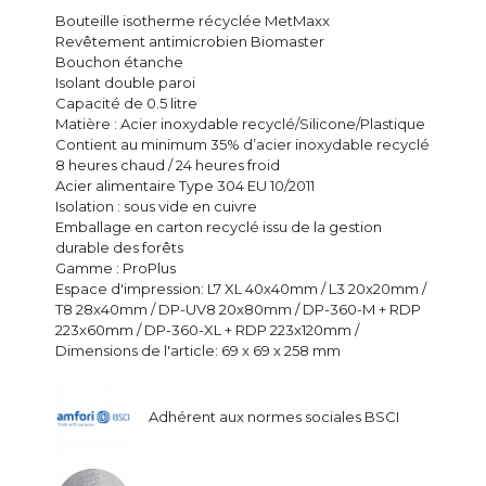
Bouteille isotherme récyclée MetMaxx
Revêtement antimicrobien Biomaster
Bouchon étanche
Isolant double paroi
Capacité de 0.5 litre
Matière : Acier inoxydable recyclé/Silicone/Plastique
Contient au minimum 35% d’acier inoxydable recyclé
8 heures chaud / 24 heures froid
Acier alimentaire Type 304 EU 10/2011
Isolation : sous vide en cuivre
Emballage en carton recyclé issu de la gestion
durable des forêts
Gamme : ProPlus
Espace d'impression: L7 XL 40x40mm / L3 20x20mm /
T8 28x40mm / DP-UV8 20x80mm / DP-360-M + RDP
223x60mm / DP-360-XL + RDP 223x120mm /
Dimensions de l'article: 69 x 69 x 258 mm
Adhérent aux normes sociales BSCI