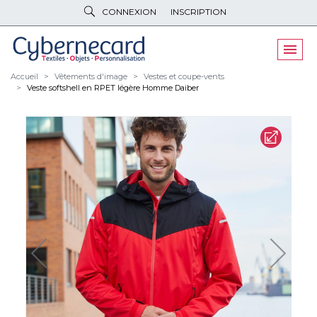
CONNEXION
INSCRIPTION
VÊTEMENTS
DE TRAVAIL
VÊTEMENTS
D'IMAGE
Accueil
Vêtements d'image
Vestes et coupe-vents
Veste softshell en RPET légère Homme Daiber
PARAPLUIES
& BAGAGERIE
OBJETS
& HIGH-TECH
PELUCHES
& GOODIES
LINGE DE
MAISON
NOUVEAUTÉS
ÉCO
RESPONSABLE
PROMOS