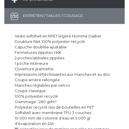
ENTRETIEN / TAILLES / COLISAGE
Veste softshell en RPET légère Homme Daiber
Doublure filet 100% polyester recyclé
Capuche doublée ajustable
Fermetures zippées YKK
2 poches latérales zippées
1 poche intérieure
Ouverture jeannette
Impressions réfléchissantes aux manches et au dos
Coupe arrière rallongée
Manches réglables par velcro
Coupe classique
100% polyester recyclé
Grammage : 280 gr/m²
Polyester recyclé issu de bouteilles en PET
Softshell avec membrane TPU 3 couches
10 000 mm de colonne d’eau et 5 000 gr
d’évaporation en 24h
**Les textiles issus de matière recyclée ne sont pas