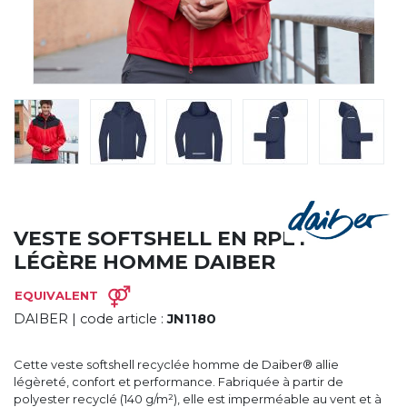
CYBERNECARD
LA SOCIÉTÉ
SERVICES
ROADSHOWS, FORUM DES EXPERTS
CATALOGUES & TARIFS
MARQUES & CERTIFICATS
TECHNIQUES MARQUAGE
BLOG
CONTACT
VESTE SOFTSHELL EN RPET
LÉGÈRE HOMME DAIBER
EQUIVALENT
DAIBER
| code article :
JN1180
Cette veste softshell recyclée homme de Daiber® allie
légèreté, confort et performance. Fabriquée à partir de
polyester recyclé (140 g/m²), elle est imperméable au vent et à