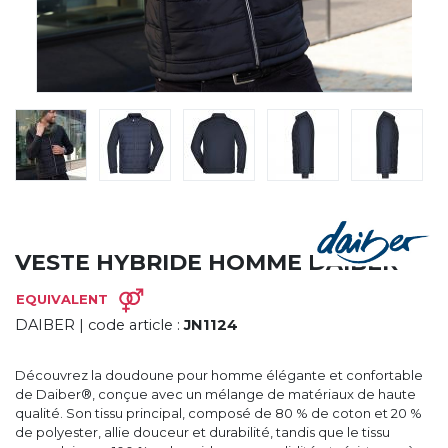
CYBERNECARD
LA SOCIÉTÉ
SERVICES
ROADSHOWS, FORUM DES EXPERTS
CATALOGUES & TARIFS
MARQUES & CERTIFICATS
TECHNIQUES MARQUAGE
BLOG
CONTACT
VESTE HYBRIDE HOMME DAIBER
EQUIVALENT
DAIBER
| code article :
JN1124
Découvrez la doudoune pour homme élégante et confortable
de Daiber®, conçue avec un mélange de matériaux de haute
qualité. Son tissu principal, composé de 80 % de coton et 20 %
de polyester, allie douceur et durabilité, tandis que le tissu