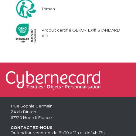
Triman
Produit certifié OEKO-TEX® STANDARD
100
1 rue Sophie Germain
ZA du Birken
67720 Hoerdt France
CONTACTEZ-NOUS
Du lundi au vendredi de 8h30 à 12h et de 14h-17h.