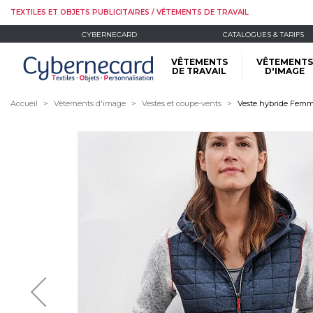
TEXTILES ET OBJETS PUBLICITAIRES / VÊTEMENTS DE TRAVAIL
CYBERNECARD
CATALOGUES & TARIFS
VÊTEMENTS
VÊTEMENTS
DE TRAVAIL
D'IMAGE
Accueil
Vêtements d'image
Vestes et coupe-vents
Veste hybride Femm