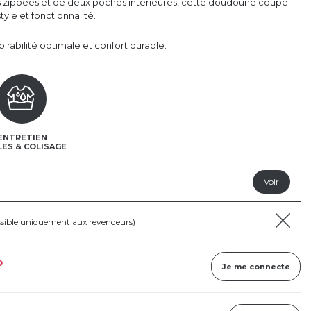
 zippées et de deux poches intérieures, cette doudoune coupe
tyle et fonctionnalité.
pirabilité optimale et confort durable.
ENTRETIEN
LES & COLISAGE
ssible uniquement aux revendeurs)
D
Je me connecte