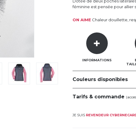
Dotée de deux poches latérales
féminine est pensée pour allier s
ON AIME
Chaleur douillette, res
INFORMATIONS
TAIL
Couleurs disponibles
Tarifs & commande
(acce
JE SUIS
REVENDEUR CYBERNECAR