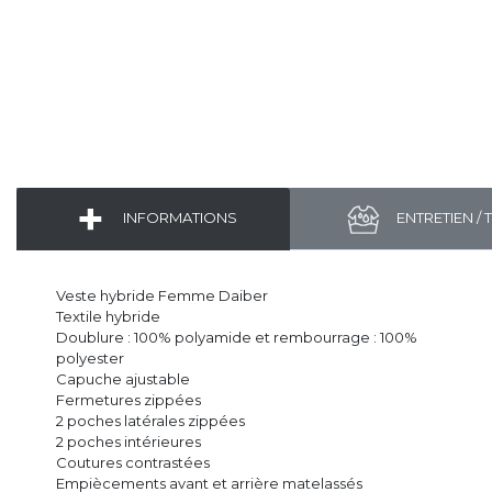
INFORMATIONS
ENTRETIEN / 
Veste hybride Femme Daiber
Textile hybride
Doublure : 100% polyamide et rembourrage : 100%
polyester
Capuche ajustable
Fermetures zippées
2 poches latérales zippées
2 poches intérieures
Coutures contrastées
Empiècements avant et arrière matelassés