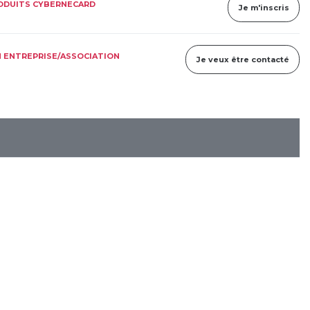
RODUITS CYBERNECARD
Je m'inscris
 ENTREPRISE/ASSOCIATION
Je veux être contacté