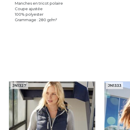
Manches en tricot polaire
Coupe ajustée
100% polyester
Grammage : 280 gr/m²
JN1327
JN1333