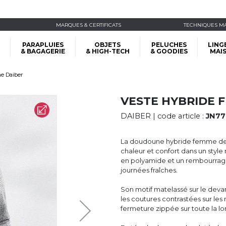
MARQUES & CERTIFICATS
TECHNIQUES M
PARAPLUIES
OBJETS
PELUCHES
LING
& BAGAGERIE
& HIGH-TECH
& GOODIES
MAI
e Daiber
VESTE HYBRIDE 
DAIBER
| code article :
JN77
La doudoune hybride femme de D
chaleur et confort dans un styl
en polyamide et un rembourrage e
journées fraîches.
Son motif matelassé sur le devan
les coutures contrastées sur les
fermeture zippée sur toute la lo