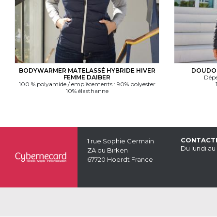
BODYWARMER MATELASSÉ HYBRIDE HIVER
DOUDOU
FEMME DAIBER
Dépe
100 % polyamide / empiècements : 90% polyester
10% élasthanne
CONTACT
1 rue Sophie Germain
Du lundi au
ZA du Birken
67720 Hoerdt France