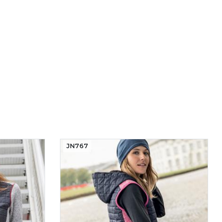
JN767