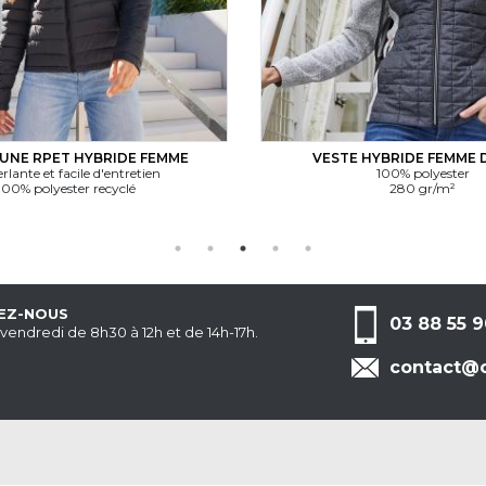
NE RPET HYBRIDE FEMME
VESTE HYBRIDE FEMME 
rlante et facile d'entretien
100% polyester
100% polyester recyclé
280 gr/m²
EZ-NOUS
03 88 55 9
 vendredi de 8h30 à 12h et de 14h-17h.
contact@c