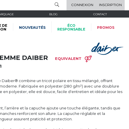
CONNEXION
INSCRIPTION
ARQUAGE
BLOG
CONTACT
E DE
ÉCO
NOUVEAUTÉS
PROMOS
SON
RESPONSABLE
FEMME DAIBER
EQUIVALENT
1
aiber® combine un tricot polaire en tissu mélangé, offrant
e moderne. Fabriquée en polyester (280 g/m²) avec une doublure
n polyester, elle est douce, facile d'entretien et idéale pour les
t, l’arrière et la capuche ajoute une touche élégante, tandis que
 manches renforcent son allure. La capuche réglable et la
ngueur assurent praticité et protection.