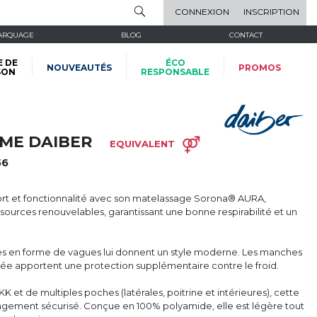
CONNEXION
INSCRIPTION
ARQUAGE
BLOG
CONTACT
E DE
ÉCO
NOUVEAUTÉS
PROMOS
SON
RESPONSABLE
ME DAIBER
EQUIVALENT
56
t et fonctionnalité avec son matelassage Sorona® AURA,
sources renouvelables, garantissant une bonne respirabilité et un
res en forme de vagues lui donnent un style moderne. Les manches
rée apportent une protection supplémentaire contre le froid.
et de multiples poches (latérales, poitrine et intérieures), cette
ngement sécurisé. Conçue en 100% polyamide, elle est légère tout