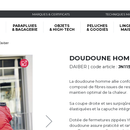
MARQUES & CERTIFICATS
TECHNIQUES M
PARAPLUIES
OBJETS
PELUCHES
LING
& BAGAGERIE
& HIGH-TECH
& GOODIES
MAI
aiber
DOUDOUNE HOM
DAIBER
| code article :
JN11
La doudoune homme allie confor
composé de fibres issues de res
maintien optimal de la chaleur.
Sa coupe droite et ses surpiqû
élastiquées et la capuche intég
Dotée de fermetures zippées YKK 
doudoune assure praticité et ra