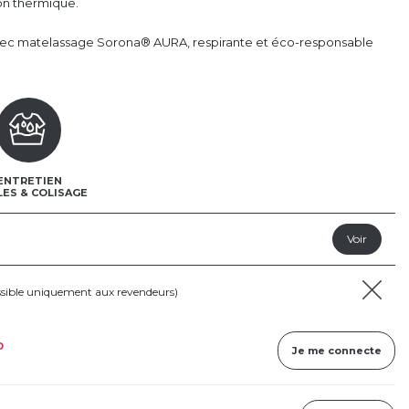
ion thermique.
 matelassage Sorona® AURA, respirante et éco-responsable
ENTRETIEN
LES & COLISAGE
ssible uniquement aux revendeurs)
D
Je me connecte