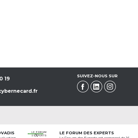
SUIVEZ-NOUS SUR
0 19
ybernecard.fr
OVADIS
LE FORUM DES EXPERTS
valuation
Le Forum des Experts est composé de 16