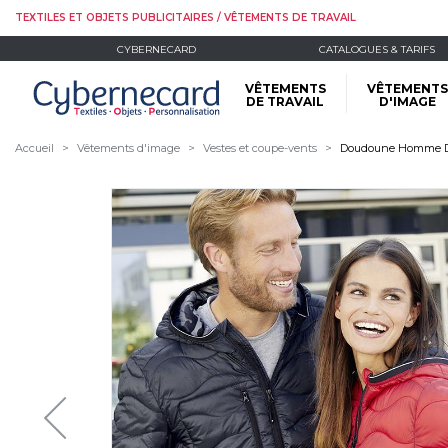
TEXTILES ET OBJETS PUBLICITAIRES / VÊTEMENTS DE TRAVAIL
CYBERNECARD
CATALOGUES & TARIFS
VÊTEMENTS
VÊTEMENTS
DE TRAVAIL
D'IMAGE
Accueil
Vêtements d'image
Vestes et coupe-vents
Doudoune Homme D