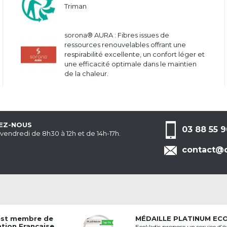
Triman
sorona® AURA : Fibres issues de
ressources renouvelables offrant une
respirabilité excellente, un confort léger et
une efficacité optimale dans le maintien
de la chaleur.
EZ-NOUS
03 88 55 9
 vendredi de 8h30 à 12h et de 14h-17h.
contact@c
est membre de
MÉDAILLE PLATINUM EC
ation Française
EcoVadis propose un service d’é