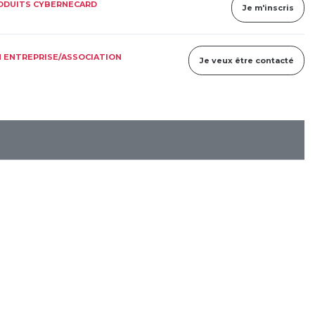
RODUITS CYBERNECARD
Je m'inscris
 ENTREPRISE/ASSOCIATION
Je veux être contacté