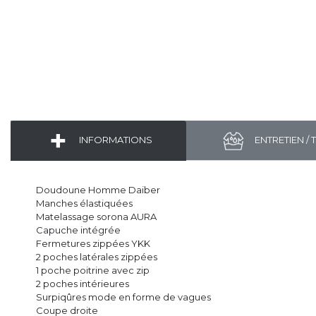
INFORMATIONS
ENTRETIEN / 
Doudoune Homme Daiber
Manches élastiquées
Matelassage sorona AURA
Capuche intégrée
Fermetures zippées YKK
2 poches latérales zippées
1 poche poitrine avec zip
2 poches intérieures
Surpiqûres mode en forme de vagues
Coupe droite