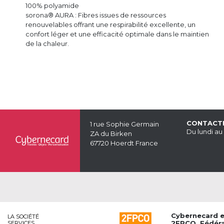
100% polyamide
sorona® AURA : Fibres issues de ressources
renouvelables offrant une respirabilité excellente, un
confort léger et une efficacité optimale dans le maintien
de la chaleur.
CONTACT
1 rue Sophie Germain
Du lundi au
ZA du Birken
67720 Hoerdt France
Cybernecard 
LA SOCIÉTÉ
2FPCO
, Fédér
SERVICES