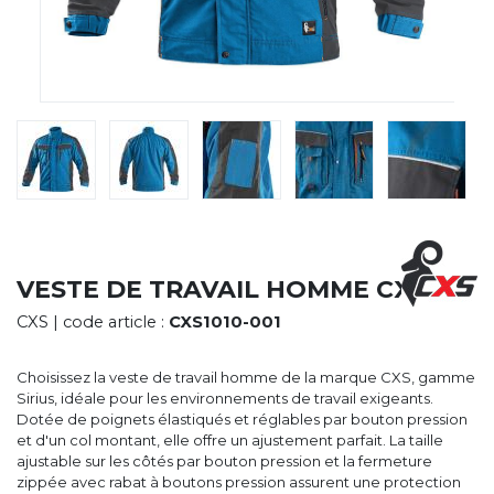
CYBERNECARD
LA SOCIÉTÉ
SERVICES
ROADSHOWS, FORUM DES EXPERTS
CATALOGUES & TARIFS
MARQUES & CERTIFICATS
TECHNIQUES MARQUAGE
BLOG
CONTACT
VESTE DE TRAVAIL HOMME CXS
CXS
| code article :
CXS1010-001
Choisissez la veste de travail homme de la marque CXS, gamme
Sirius, idéale pour les environnements de travail exigeants.
Dotée de poignets élastiqués et réglables par bouton pression
et d'un col montant, elle offre un ajustement parfait. La taille
ajustable sur les côtés par bouton pression et la fermeture
zippée avec rabat à boutons pression assurent une protection