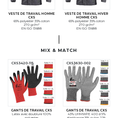
VESTE DE TRAVAIL HOMME
VESTE DE TRAVAIL HIVER
CXS
HOMME CXS
65% polyester 35% coton
65% polyester 35% coton
270 gr/m²
270 gr/m²
EN ISO 13688
EN ISO 13688
MIX & MATCH
CXS3420-115
CXS3630-002
GANTS DE TRAVAIL CXS
GANTS DE TRAVAIL CXS
Latex avec doublure 100%
43% UHMWPE 400 d 9%
polyester
élasthanne 15% nylon 22%