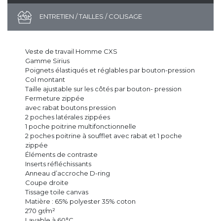
ENTRETIEN / TAILLES / COLISAGE
Veste de travail Homme CXS
Gamme Sirius
Poignets élastiqués et réglables par bouton-pression
Col montant
Taille ajustable sur les côtés par bouton- pression
Fermeture zippée
avec rabat boutons pression
2 poches latérales zippées
1 poche poitrine multifonctionnelle
2 poches poitrine à soufflet avec rabat et 1 poche
zippée
Éléments de contraste
Inserts réfléchissants
Anneau d’accroche D-ring
Coupe droite
Tissage toile canvas
Matière : 65% polyester 35% coton
270 gr/m²
Lavable à 60°C