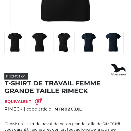
CYBERNECARD
LA SOCIÉTÉ
SERVICES
ROADSHOWS, FORUM DES EXPERTS
CATALOGUES & TARIFS
MARQUES & CERTIFICATS
TECHNIQUES MARQUAGE
BLOG
CONTACT
PROMOTION
T-SHIRT DE TRAVAIL FEMME
GRANDE TAILLE RIMECK
EQUIVALENT
RIMECK
| code article :
MFR02C3XL
Choisir un t-shirt de travail de coton grande taille de RIMECK®
vous garantit fraîcheur et confort tout au long de la journée.