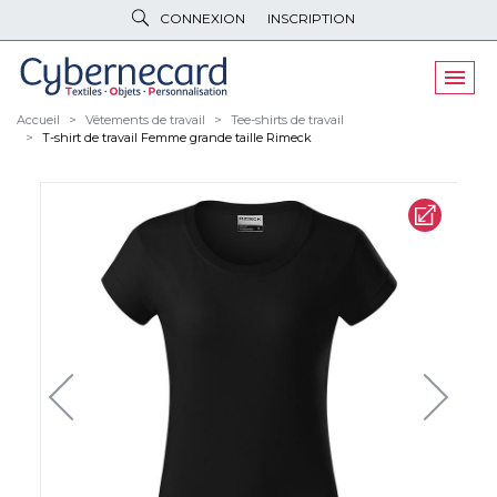
CONNEXION
INSCRIPTION
VÊTEMENTS
DE TRAVAIL
VÊTEMENTS
D'IMAGE
Accueil
Vêtements de travail
Tee-shirts de travail
T-shirt de travail Femme grande taille Rimeck
PARAPLUIES
& BAGAGERIE
OBJETS
& HIGH-TECH
PELUCHES
& GOODIES
LINGE DE
MAISON
NOUVEAUTÉS
ÉCO
RESPONSABLE
PROMOS