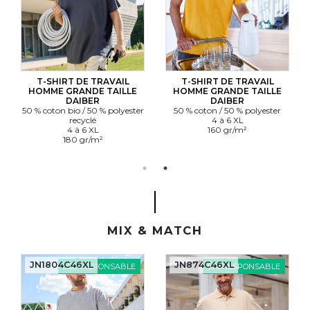
T-SHIRT DE TRAVAIL
T-SHIRT DE TRAVAIL
HOMME GRANDE TAILLE
HOMME GRANDE TAILLE
DAIBER
DAIBER
50 % coton bio / 50 % polyester
50 % coton / 50 % polyester
recyclé
4 à 6 XL
4 à 6 XL
160 gr/m²
180 gr/m²
MIX & MATCH
JN1804C46XL
JN874C46XL
ÉCORESPONSABLE
ÉCORESPONSABLE