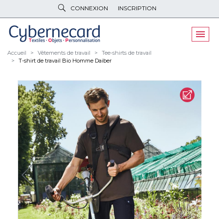
CONNEXION
INSCRIPTION
VÊTEMENTS
DE TRAVAIL
VÊTEMENTS
D'IMAGE
Accueil
Vêtements de travail
Tee-shirts de travail
T-shirt de travail Bio Homme Daiber
PARAPLUIES
& BAGAGERIE
OBJETS
& HIGH-TECH
PELUCHES
& GOODIES
LINGE DE
MAISON
NOUVEAUTÉS
ÉCO
RESPONSABLE
PROMOS