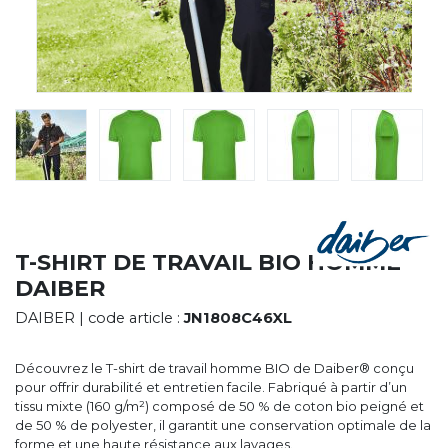
CYBERNECARD
LA SOCIÉTÉ
SERVICES
ROADSHOWS, FORUM DES EXPERTS
CATALOGUES & TARIFS
MARQUES & CERTIFICATS
TECHNIQUES MARQUAGE
BLOG
CONTACT
T-SHIRT DE TRAVAIL BIO HOMME
DAIBER
DAIBER
| code article :
JN1808C46XL
Découvrez le T-shirt de travail homme BIO de Daiber® conçu
pour offrir durabilité et entretien facile. Fabriqué à partir d’un
tissu mixte (160 g/m²) composé de 50 % de coton bio peigné et
de 50 % de polyester, il garantit une conservation optimale de la
forme et une haute résistance aux lavages.