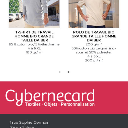
T-SHIRT DE TRAVAIL
POLO DE TRAVAIL BIO
HOMME BIO GRANDE
GRANDE TAILLE HOMME
TAILLE DAIBER
DAIBER
95 % coton bio / 5 % élasthanne
200 g/m²
4 à 6 XL
50% coton bio peigné ring-
180 gr/m²
spun et 50% polyester
4 à 6 XL
200 gr/m²
1 rue Sophie Germain
ZA du Birken