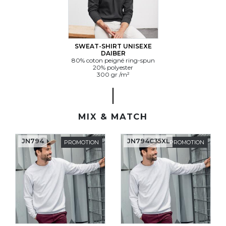
SWEAT-SHIRT UNISEXE
DAIBER
80% coton peigné ring-spun
20% polyester
300 gr /m²
MIX & MATCH
JN794
JN794C35XL
PROMOTION
PROMOTION