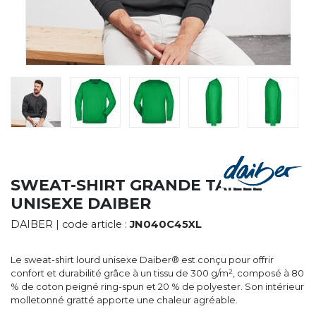
CYBERNECARD
LA SOCIÉTÉ
SERVICES
ROADSHOWS, FORUM DES EXPERTS
CATALOGUES & TARIFS
MARQUES & CERTIFICATS
TECHNIQUES MARQUAGE
BLOG
CONTACT
SWEAT-SHIRT GRANDE TAILLE
UNISEXE DAIBER
DAIBER
| code article :
JN040C45XL
Le sweat-shirt lourd unisexe Daiber® est conçu pour offrir
confort et durabilité grâce à un tissu de 300 g/m², composé à 80
% de coton peigné ring-spun et 20 % de polyester. Son intérieur
molletonné gratté apporte une chaleur agréable.