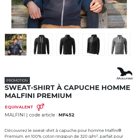
CYBERNECARD
LA SOCIÉTÉ
SERVICES
ROADSHOWS, FORUM DES EXPERTS
CATALOGUES & TARIFS
MARQUES & CERTIFICATS
TECHNIQUES MARQUAGE
BLOG
CONTACT
PROMOTION
SWEAT-SHIRT À CAPUCHE HOMME
MALFINI PREMIUM
EQUIVALENT
MALFINI
| code article :
MF452
Découvrez le sweat-shirt à capuche pour homme Malfini®
Premium, en 100% coton ringspun de 320 g/m², parfait pour