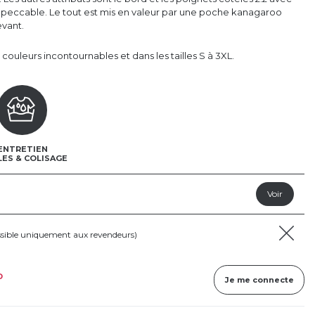
mpeccable. Le tout est mis en valeur par une poche kanagaroo
evant.
1 couleurs incontournables et dans les tailles S à 3XL.
ENTRETIEN
LES & COLISAGE
ssible uniquement aux revendeurs)
D
Je me connecte