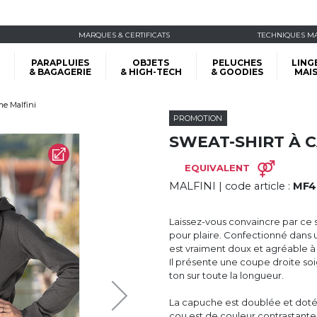
MARQUES & CERTIFICATS
TECHNIQUES M
PARAPLUIES
OBJETS
PELUCHES
LING
& BAGAGERIE
& HIGH-TECH
& GOODIES
MAI
e Malfini
PROMOTION
SWEAT-SHIRT À 
EQUIVALENT
MALFINI
| code article :
MF4
Laissez-vous convaincre par c
pour plaire. Confectionné dans u
est vraiment doux et agréable à
Il présente une coupe droite soi
ton sur toute la longueur.
La capuche est doublée et dotée
cou est de couleur contrastante. 