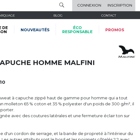
CONNEXION
INSCRIPTION
ARQUAGE
BLOG
CONTACT
E DE
ÉCO
NOUVEAUTÉS
PROMOS
SON
RESPONSABLE
CAPUCHE HOMME MALFINI
10
e sweat à capuche zippé haut de gamme pour homme qui a tout
n molleton 65 % coton et 35 % polyester d'un poids de 300 g/m², il
 porter.
gnée avec des coutures latérales et une fermeture éclair ton sur
 d'un cordon de serrage, et la bande de propreté à l'intérieur du
Les autres attributs sont le bord et les poignets côtelés 2:2 avec