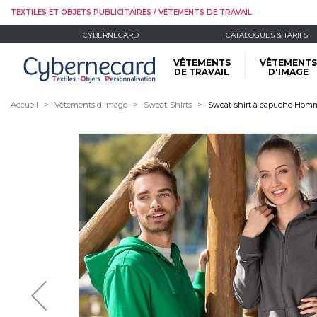
TEXTILES ET OBJETS PUBLICITAIRES / VÊTEMENTS DE TRAVAIL
CYBERNECARD
CATALOGUES & TARIFS
VÊTEMENTS
VÊTEMENTS
DE TRAVAIL
D'IMAGE
Accueil
Vêtements d'image
Sweat-Shirts
Sweat-shirt à capuche Homm