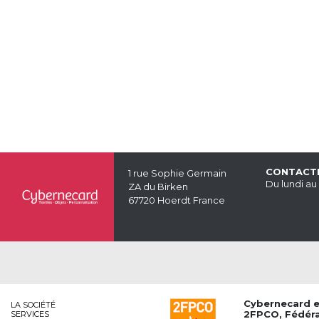
CONTACT
1 rue Sophie Germain
Du lundi au
ZA du Birken
67720 Hoerdt France
Cybernecard 
LA SOCIÉTÉ
2FPCO
, Fédér
SERVICES