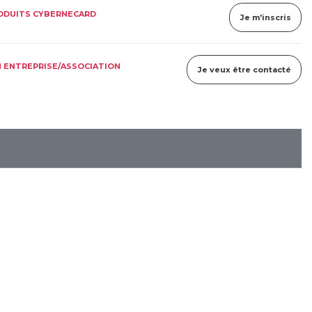
RODUITS CYBERNECARD
Je m'inscris
 ENTREPRISE/ASSOCIATION
Je veux être contacté