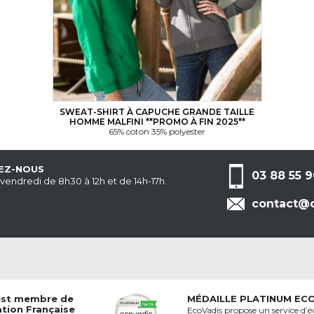
SWEAT-SHIRT À CAPUCHE GRANDE TAILLE
HOMME MALFINI **PROMO À FIN 2025**
65% coton 35% polyester
EZ-NOUS
03 88 55 9
 vendredi de 8h30 à 12h et de 14h-17h.
contact@c
est membre de
MÉDAILLE PLATINUM EC
ation Française
EcoVadis propose un service d’é