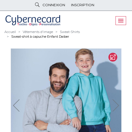
CONNEXION
INSCRIPTION
VÊTEMENTS
DE TRAVAIL
VÊTEMENTS
D'IMAGE
Accueil
Vêtements d'image
Sweat-Shirts
Sweat-shirt à capuche Enfant Daiber
PARAPLUIES
& BAGAGERIE
OBJETS
& HIGH-TECH
PELUCHES
& GOODIES
LINGE DE
MAISON
NOUVEAUTÉS
ÉCO
RESPONSABLE
PROMOS