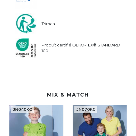
Triman
Produit certifié OEKO-TEX® STANDARD
100
MIX & MATCH
JN040KC
JN070KC