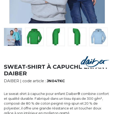
CYBERNECARD
LA SOCIÉTÉ
SERVICES
ROADSHOWS, FORUM DES EXPERTS
CATALOGUES & TARIFS
MARQUES & CERTIFICATS
TECHNIQUES MARQUAGE
BLOG
CONTACT
SWEAT-SHIRT À CAPUCHE ENFANT
DAIBER
DAIBER
| code article :
JN047KC
Le sweat-shirt à capuche pour enfant Daiber® combine confort
et qualité durable. Fabriqué dans un tissu épais de 300 g/m²,
composé de 80 % de coton peigné ring-spun et 20 % de
polyester, il offre une grande résistance et un toucher doux
grâce à son intérieur en molleton gratté.