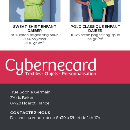
SWEAT-SHIRT ENFANT
POLO CLASSIQUE ENFANT
DAIBER
DAIBER
80% coton peigné ring-spun
100% coton peigné ring-spun
20% polyester
195 gr /m²
300 gr /m²
1 rue Sophie Germain
ZA du Birken
67720 Hoerdt France
CONTACTEZ-NOUS
Du lundi au vendredi de 8h30 à 12h et de 14h-17h.