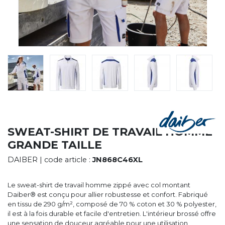
CYBERNECARD
LA SOCIÉTÉ
SERVICES
ROADSHOWS, FORUM DES EXPERTS
CATALOGUES & TARIFS
MARQUES & CERTIFICATS
TECHNIQUES MARQUAGE
BLOG
CONTACT
SWEAT-SHIRT DE TRAVAIL HOMME
GRANDE TAILLE
DAIBER
| code article :
JN868C46XL
Le sweat-shirt de travail homme zippé avec col montant
Daiber® est conçu pour allier robustesse et confort. Fabriqué
en tissu de 290 g/m², composé de 70 % coton et 30 % polyester,
il est à la fois durable et facile d'entretien. L'intérieur brossé offre
une sensation de douceur agréable pour une utilisation