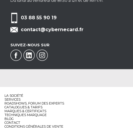
Du lundi au vendredi de 8h30 à 12h et de 14h-17h.
03 88 55 90 19
contact@cybernecard.fr
SUIVEZ-NOUS SUR
LA SOCIÉTÉ
SERVICES
ROADSHOWS, FORUM DES EXPERTS
CATALOGUES & TARIFS
MARQUES & CERTIFICATS
TECHNIQUES MARQUAGE
BLOG
CONTACT
CONDITIONS GÉNÉRALES DE VENTE