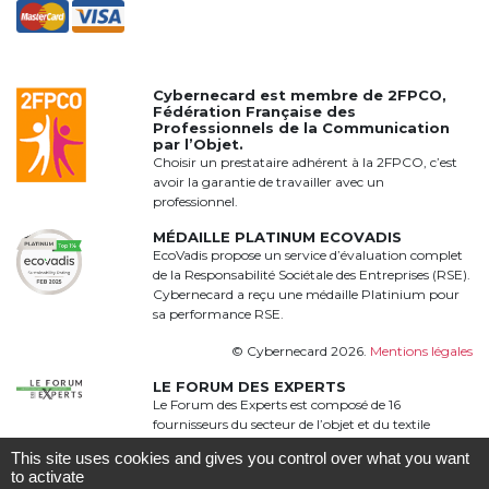
Cybernecard est membre de
2FPCO
,
Fédération Française des
Professionnels de la Communication
par l’Objet.
Choisir un prestataire adhérent à la 2FPCO, c’est
avoir la garantie de travailler avec un
professionnel.
MÉDAILLE PLATINUM ECOVADIS
EcoVadis propose un service d’évaluation complet
de la Responsabilité Sociétale des Entreprises (RSE).
Cybernecard a reçu une médaille Platinium pour
sa performance RSE.
© Cybernecard 2026.
Mentions légales
LE FORUM DES EXPERTS
Le Forum des Experts est composé de 16
fournisseurs du secteur de l’objet et du textile
publicitaire qui proposent une offre complète,
This site uses cookies and gives you control over what you want
qualitative et complémentaire à 360°
to activate