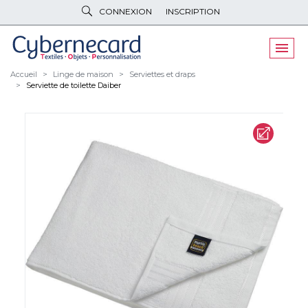
CONNEXION
INSCRIPTION
VÊTEMENTS
DE TRAVAIL
VÊTEMENTS
D'IMAGE
Accueil
Linge de maison
Serviettes et draps
Serviette de toilette Daiber
PARAPLUIES
& BAGAGERIE
OBJETS
& HIGH-TECH
PELUCHES
& GOODIES
LINGE DE
MAISON
NOUVEAUTÉS
ÉCO
RESPONSABLE
PROMOS