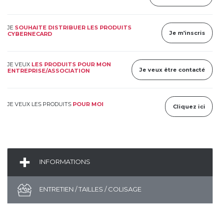
JE
SOUHAITE DISTRIBUER LES PRODUITS
Je m'inscris
CYBERNECARD
JE VEUX
LES PRODUITS POUR MON
Je veux être contacté
ENTREPRISE/ASSOCIATION
JE VEUX LES PRODUITS
POUR MOI
Cliquez ici
INFORMATIONS
ENTRETIEN / TAILLES / COLISAGE