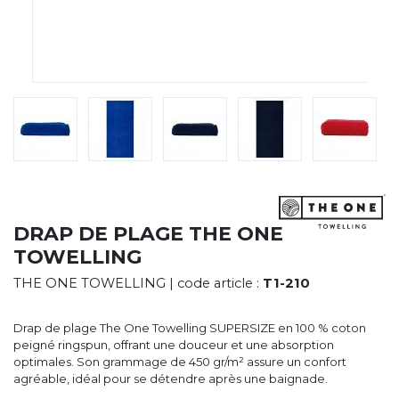
CYBERNECARD
LA SOCIÉTÉ
SERVICES
ROADSHOWS, FORUM DES EXPERTS
CATALOGUES & TARIFS
MARQUES & CERTIFICATS
TECHNIQUES MARQUAGE
BLOG
CONTACT
DRAP DE PLAGE THE ONE
TOWELLING
THE ONE TOWELLING
| code article :
T1-210
Drap de plage The One Towelling SUPERSIZE en 100 % coton
peigné ringspun, offrant une douceur et une absorption
optimales. Son grammage de 450 gr/m² assure un confort
agréable, idéal pour se détendre après une baignade.