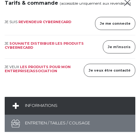
Tarifs & commande
(accessible uniquement aux revendeurs)
JE SUIS
REVENDEUR CYBERNECARD
Je me connecte
JE
SOUHAITE DISTRIBUER LES PRODUITS
Je m'inscris
CYBERNECARD
JE VEUX
LES PRODUITS POUR MON
Je veux être contacté
ENTREPRISE/ASSOCIATION
INFORMATIONS
ENTRETIEN / TAILLES / COLISAGE