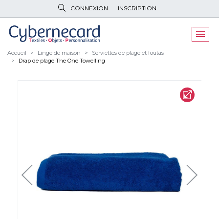
CONNEXION
INSCRIPTION
VÊTEMENTS
DE TRAVAIL
VÊTEMENTS
D'IMAGE
Accueil
Linge de maison
Serviettes de plage et foutas
Drap de plage The One Towelling
PARAPLUIES
& BAGAGERIE
OBJETS
& HIGH-TECH
PELUCHES
& GOODIES
LINGE DE
MAISON
NOUVEAUTÉS
ÉCO
RESPONSABLE
PROMOS