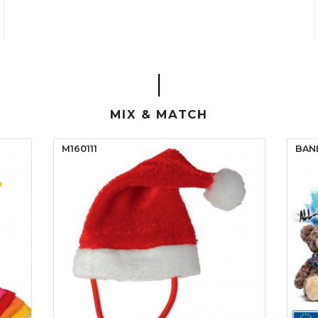
MIX & MATCH
M160111
BAN