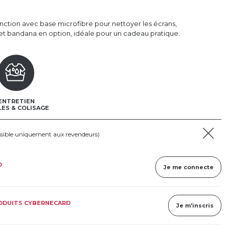
ction avec base microfibre pour nettoyer les écrans,
et bandana en option, idéale pour un cadeau pratique.
ENTRETIEN
LES & COLISAGE
ssible uniquement aux revendeurs)
D
Je me connecte
RODUITS CYBERNECARD
Je m'inscris