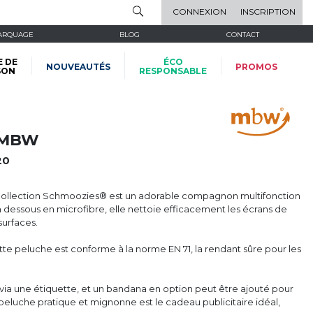
CONNEXION
INSCRIPTION
ARQUAGE
BLOG
CONTACT
E DE
ÉCO
NOUVEAUTÉS
PROMOS
SON
RESPONSABLE
 MBW
20
ollection Schmoozies® est un adorable compagnon multifonction
 dessous en microfibre, elle nettoie efficacement les écrans de
surfaces.
te peluche est conforme à la norme EN 71, la rendant sûre pour les
 via une étiquette, et un bandana en option peut être ajouté pour
eluche pratique et mignonne est le cadeau publicitaire idéal,