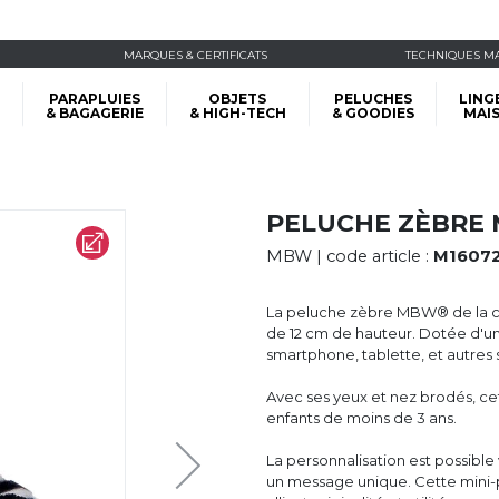
MARQUES & CERTIFICATS
TECHNIQUES M
PARAPLUIES
OBJETS
PELUCHES
LING
& BAGAGERIE
& HIGH-TECH
& GOODIES
MAI
PELUCHE ZÈBRE
MBW
| code article :
M1607
La peluche zèbre MBW® de la c
de 12 cm de hauteur. Dotée d'un
smartphone, tablette, et autres 
Avec ses yeux et nez brodés, cet
enfants de moins de 3 ans.
La personnalisation est possible
un message unique. Cette mini-p