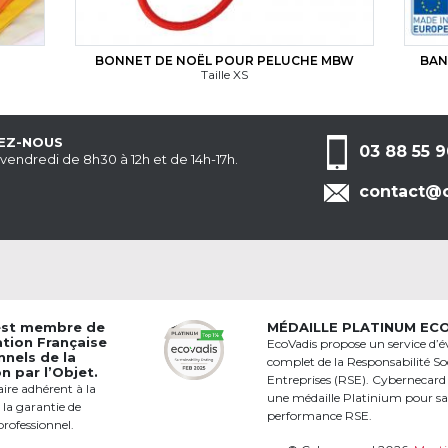
BONNET DE NOËL POUR PELUCHE MBW
BAN
Taille XS
EZ-NOUS
03 88 55 9
 vendredi de 8h30 à 12h et de 14h-17h.
contact@c
est membre de
MÉDAILLE PLATINUM EC
ation Française
EcoVadis propose un service d’é
nnels de la
complet de la Responsabilité Soc
 par l’Objet.
Entreprises (RSE). Cybernecard
aire adhérent à la
une médaille Platinium pour s
 la garantie de
performance RSE.
professionnel.