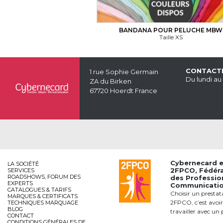
BANDANA POUR PELUCHE MBW
Taille XS
CONTACT
1 rue Sophie Germain
Du lundi au
ZA du Birken
67720 Hoerdt France
Cybernecard 
LA SOCIÉTÉ
2FPCO
, Fédér
SERVICES
ROADSHOWS, FORUM DES
des Professio
EXPERTS
Communication
CATALOGUES & TARIFS
Choisir un prestat
MARQUES & CERTIFICATS
2FPCO, c’est avoir
TECHNIQUES MARQUAGE
BLOG
travailler avec un 
CONTACT
CONDITIONS GÉNÉRALES DE