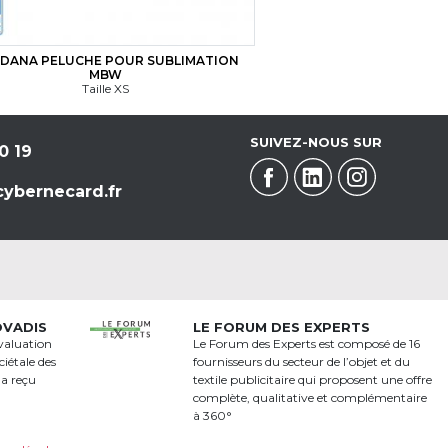
DANA PELUCHE POUR SUBLIMATION
MBW
Taille XS
SUIVEZ-NOUS SUR
0 19
ybernecard.fr
OVADIS
LE FORUM DES EXPERTS
valuation
Le Forum des Experts est composé de 16
iétale des
fournisseurs du secteur de l’objet et du
 a reçu
textile publicitaire qui proposent une offre
a
complète, qualitative et complémentaire
à 360°