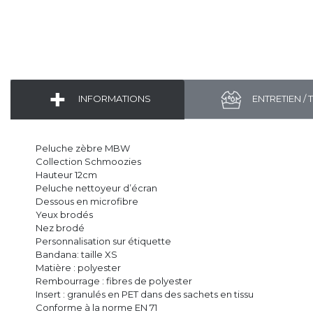
INFORMATIONS
ENTRETIEN / 
Peluche zèbre MBW
Collection Schmoozies
Hauteur 12cm
Peluche nettoyeur d’écran
Dessous en microfibre
Yeux brodés
Nez brodé
Personnalisation sur étiquette
Bandana: taille XS
Matière : polyester
Rembourrage : fibres de polyester
Insert : granulés en PET dans des sachets en tissu
Conforme à la norme EN 71