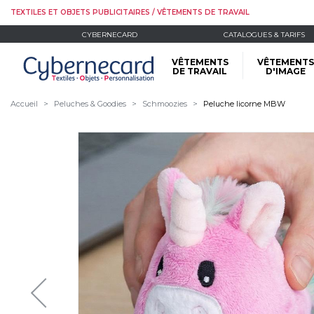
TEXTILES ET OBJETS PUBLICITAIRES / VÊTEMENTS DE TRAVAIL
CYBERNECARD
CATALOGUES & TARIFS
VÊTEMENTS
VÊTEMENTS
DE TRAVAIL
D'IMAGE
Accueil
Peluches & Goodies
Schmoozies
Peluche licorne MBW