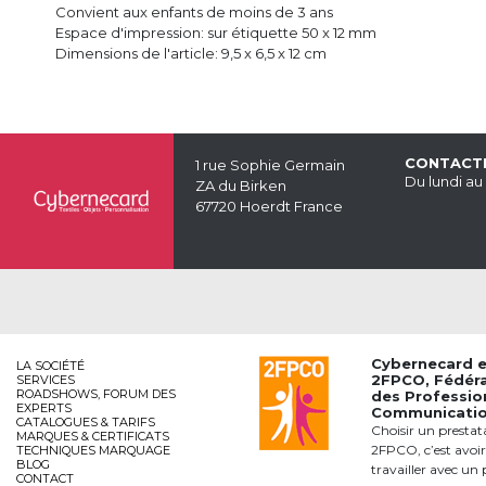
Convient aux enfants de moins de 3 ans
Espace d'impression: sur étiquette 50 x 12 mm
Dimensions de l'article: 9,5 x 6,5 x 12 cm
CONTACT
1 rue Sophie Germain
Du lundi au
ZA du Birken
67720 Hoerdt France
Cybernecard 
LA SOCIÉTÉ
2FPCO
, Fédér
SERVICES
ROADSHOWS, FORUM DES
des Professio
EXPERTS
Communication
CATALOGUES & TARIFS
Choisir un prestat
MARQUES & CERTIFICATS
2FPCO, c’est avoir
TECHNIQUES MARQUAGE
BLOG
travailler avec un 
CONTACT