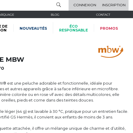
CONNEXION
INSCRIPTION
ARQUAGE
BLOG
CONTACT
E DE
ÉCO
NOUVEAUTÉS
PROMOS
SON
RESPONSABLE
NE MBW
70
 est une peluche adorable et fonctionnelle, idéale pour
s et autres appareils grâce à sa face inférieure en microfibre.
nière colorée ou en rose vif avec des détails multicolores, elle
 : oreilles, pieds et corne dans des teintes douces.
 léger (44 g) est lavable à 30 °C, pratique pour un entretien facile.
tifié GS Hermès, il convient aux enfants de moins de 3 ans.
uette attachée, il offre un mélange unique de charme et d’utilité,