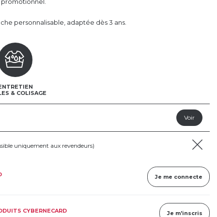
 promotionnel.
che personnalisable, adaptée dès 3 ans.
ENTRETIEN
LES & COLISAGE
ssible uniquement aux revendeurs)
D
Je me connecte
RODUITS CYBERNECARD
Je m'inscris