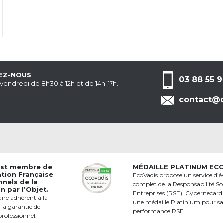
EZ-NOUS
03 88 55 9
 vendredi de 8h30 à 12h et de 14h-17h.
contact@c
est membre de
MÉDAILLE PLATINUM EC
ation Française
EcoVadis propose un service d’é
nnels de la
complet de la Responsabilité Soc
 par l’Objet.
Entreprises (RSE). Cybernecard
aire adhérent à la
une médaille Platinium pour s
 la garantie de
performance RSE.
professionnel.