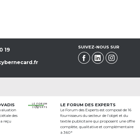
SUIVEZ-NOUS SUR
0 19
ybernecard.fr
OVADIS
LE FORUM DES EXPERTS
valuation
Le Forum des Experts est composé de 16
iétale des
fournisseurs du secteur de l’objet et du
 a reçu
textile publicitaire qui proposent une offre
a
complète, qualitative et complémentaire
à 360°