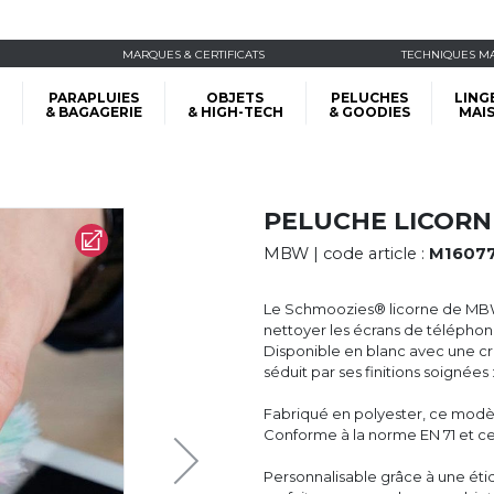
MARQUES & CERTIFICATS
TECHNIQUES M
PARAPLUIES
OBJETS
PELUCHES
LING
& BAGAGERIE
& HIGH-TECH
& GOODIES
MAI
PELUCHE LICOR
MBW
| code article :
M1607
Le Schmoozies® licorne de MBW®
nettoyer les écrans de téléphone
Disponible en blanc avec une cri
séduit par ses finitions soignées
Fabriqué en polyester, ce modèle
Conforme à la norme EN 71 et cer
Personnalisable grâce à une étiq