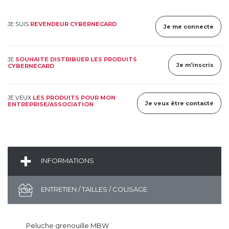
JE SUIS
REVENDEUR CYBERNECARD
Je me connecte
JE
SOUHAITE DISTRIBUER LES PRODUITS
Je m'inscris
CYBERNECARD
JE VEUX
LES PRODUITS POUR MON
Je veux être contacté
ENTREPRISE/ASSOCIATION
INFORMATIONS
ENTRETIEN / TAILLES / COLISAGE
Peluche grenouille MBW