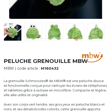
CYBERNECARD
LA SOCIÉTÉ
SERVICES
ROADSHOWS, FORUM DES EXPERTS
CATALOGUES & TARIFS
MARQUES & CERTIFICATS
TECHNIQUES MARQUAGE
BLOG
CONTACT
PELUCHE GRENOUILLE MBW
MBW
| code article :
M160432
La grenouille Schmoozies® de MBW® est une peluche douce
et fonctionnelle conçue pour nettoyer les écrans de téléphones
et tablettes grâce à sa base en microfibre. Compacte et légère,
elle allie utilité et originalité.
Avec son corps vert tendre, ses gros yeux en peluche blancs et
noirs, et ses détails brodés colorés, cette grenouille apporte